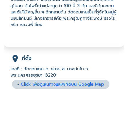
อุโบสถ ต้นโพธิ์เก่าแก่อายุกว่า 100 ปี 3 ต้น และมีต้นมะขาม
และต้นไม้ใหญ่อื่น ๆ อีกหลายต้น วัดจอมเกษเป็นที่รู้จักในหมู่ผู้
นิยมสักยันต์ มีเกจิอาจารย์คือ พระครูใบฎีกาจีระพงษ์ ธีรวโร
หรือ หลวงพี่เลี้ยง
ที่ตั้ง
เลขที่ : วัดจอมเกษ ต. ขยาย อ. บางปะหัน จ.
พระนครศรีอยุธยา 13220
-
Click เพื่อดูเส้นทางและพิกัดบน Google Map