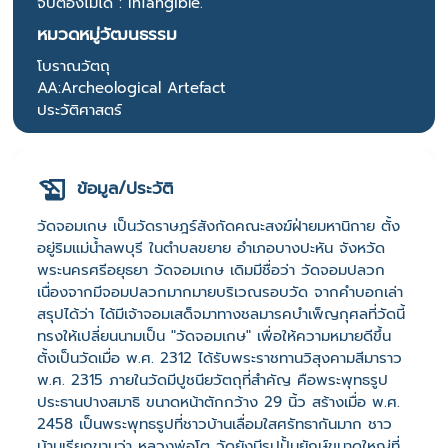
จับต้องไม่ได้ : InTangible.
หมวดหมู่วัฒนธรรม
โบราณวัตถุ
AA:Archeological Artefact
ประวัติศาสตร์
ข้อมูล/ประวัติ
วัดจอมเกษ เป็นวัดราษฎร์สังกัดคณะสงฆ์ฝ่ายมหานิกาย ตั้ง
อยู่ริมแม่น้ำลพบุรี ในตำบลขยาย อำเภอบางปะหัน จังหวัด
พระนครศรีอยุธยา วัดจอมเกษ เดิมมีชื่อว่า วัดจอมปลวก
เนื่องจากมีจอมปลวกมากมายบริเวณรอบวัด จากคำบอกเล่า
สรุปได้ว่า ได้มีเจ้าจอมเสด็จมาทางชลมารคบำเพ็ญกุศลที่วัดนี้
ทรงให้เปลี่ยนนามเป็น "วัดจอมเกษ" เพื่อให้ความหมายดีขึ้น
ตั้งเป็นวัดเมื่อ พ.ศ. 2312 ได้รับพระราชทานวิสุงคามสีมาราว
พ.ศ. 2315 ภายในวัดมีปูชนียวัตถุที่สำคัญ คือพระพุทธรูป
ประธานปางสมาธิ ขนาดหน้าตักกว้าง 29 นิ้ว สร้างเมื่อ พ.ศ.
2458 เป็นพระพุทธรูปที่ชาวบ้านเลื่อมใสศรัทธากันมาก ชาว
บ้านเรียกขานว่า หลวงพ่อโต วัดยังมีรูปปั้นยักษ์ขนาดใหญ่ที่