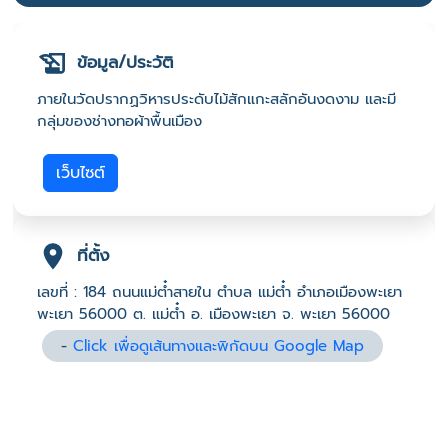
ข้อมูล/ประวัติ
ภายในวัดปรากฏวิหารประดับไม้สักแกะสลักอันงดงาม และมี
กลุ่มของช่างทอผ้าพื้นเมือง
เว็บไซต์
ที่ตั้ง
เลขที่ : 184 ถนนแม่ต๋ำสายใน ตำบล แม่ต๋ำ อำเภอเมืองพะเยา
พะเยา 56000 ต. แม่ต๋ำ อ. เมืองพะเยา จ. พะเยา 56000
-
Click เพื่อดูเส้นทางและพิกัดบน Google Map