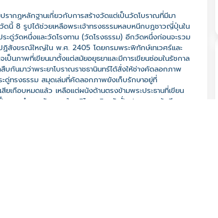
ปรากฏหลักฐานเกี่ยวกับการสร้างวัดแต่เป็นวัดโบราณที่มีมา
ัดนี้ 8 รูปได้ช่วยเหลือพระเจ้าทรงธรรมหลบหนีกบฏชาวญี่ปุ่นใน
ดประดู่วัดหนึ่งและวัดโรงทาน (วัดโรงธรรม) อีกวัดหนึ่งก่อนจะรวม
ีการปฏิสังขรณ์ใหญ่ใน พ.ศ. 2405 โดยกรมพระพิทักษ์เทเวศร์และ
็นภาพที่เขียนมาตั้งแต่สมัยอยุธยาและมีการเขียนซ่อมในรัชกาล
เล่าสืบกันมาว่าพระยาโบราณราชธานินทร์ได้สั่งให้ช่างคัดลอกภาพ
่ทรงธรรม สมุดเล่มที่คัดลอกภาพยังเก็บรักษาอยู่ที่
นเสียเกือบหมดแล้ว เหลือแต่ผนังด้านตรงข้ามพระประธานที่เขียน
ป็นภาพจำลองจักรวาลในคติไตรภูมิ ผนังฝั่งประตูทางเข้าเขียน
ไว้ระหว่างหน้าต่างด้านขวาพระและเขียนเรื่องเวสสันดรชาดกไว้ด้าน
พยุหยาตราแทรกด้วยวิถีชีวิตชาวบ้าน เหนือขึ้นไปเป็นเทพชุมนุม 2
หมือนที่เห็นในปัจจุบัน นอกจากนี้ยังพบภาพจิตรกรรมฝาผนังที่เขียน
ย ซึ่งแสดงให้เห็นว่าการแสดงโขนมีจุดเริ่มต้นมาตั้งตั้งแต่