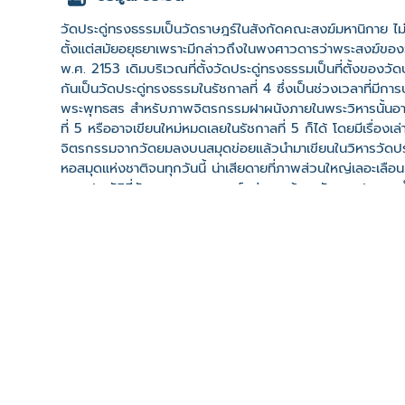
วัดประดู่ทรงธรรมเป็นวัดราษฎร์ในสังกัดคณะสงฆ์มหานิกาย ไม่
ตั้งแต่สมัยอยุธยาเพราะมีกล่าวถึงในพงศาวดารว่าพระสงฆ์ของว
พ.ศ. 2153 เดิมบริเวณที่ตั้งวัดประดู่ทรงธรรมเป็นที่ตั้งของวั
กันเป็นวัดประดู่ทรงธรรมในรัชกาลที่ 4 ซึ่งเป็นช่วงเวลาที่ม
พระพุทธสร สำหรับภาพจิตรกรรมฝาผนังภายในพระวิหารนั้นอาจเป
ที่ 5 หรืออาจเขียนใหม่หมดเลยในรัชกาลที่ 5 ก็ได้ โดยมีเรื่อง
จิตรกรรมจากวัดยมลงบนสมุดข่อยแล้วนำมาเขียนในวิหารวัดประดู
หอสมุดแห่งชาติจนทุกวันนี้ น่าเสียดายที่ภาพส่วนใหญ่เลอะเลือ
พุทธประวัติที่ยังคงความสมบูรณ์อยู่มาก ด้านหลังพระประธานเ
พุทธประวัติ สำหรับผนังด้านข้างทั้งสองด้านเขียนเรื่องทศชาติ
ซ้ายพระ ส่วนผนังที่อยู่เหนือหน้าต่างนั้น 2 แถวล่างเป็นขบวน
แถว เหนือเทพชุมนุมขึ้นไปไม่แน่ใจว่าเคยมีภาพหรือทิ้งว่างไว้เ
เรื่องราวของการแสดงโขนสดในงานมหรสพของกรุงศรีอยุธยาอีกด้ว
สมัยอยุธยา