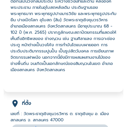
ต่อกันเป็นวงกลมประดับ ระหว่างช่วงเสาและด้าน หลังองค์
พระประธาน ภายในอุโบสถหลังเดิม ประดิษฐานรอย
พระพุทธบาท พระพุทธรูปปางมารวิชัย และพระพุทธรูปประทับ
ยืน ปางเปิดโลก อุโบสถ (สิม) วัดพระธาตุเชิงชุมวรวิหาร
อำเภอเมืองสกลนคร จังหวัดสกลนคร มีอายุประมาณ 68 -
102 ปี (พ.ศ. 2565) ปรากฏลักษณะสถาปัตยกรรมที่แสดงให้
เห็นถึงอิทธิพลของ ช่างญวน เช่น ฐานศิลาแลง การเจาะช่อง
ประตู หน้าต่างเป็นวงโค้ง การทำบันไดแบบผายออก การ
ประดับประติมากรรมปูนปั้น เป็นรูปสัตว์มงคล การเขียนภาพ
จิตรกรรมฝาผนัง นอกจากนี้ยังมีการผสมผสานงานไม้ของ
ช่างพื้นถิ่น จนเกิดเป็นเอกลักษณ์ของสิมญวนในเขต อำเภอ
เมืองสกลนคร จังหวัดสกลนคร
ที่ตั้ง
เลขที่ : วัดพระธาตุเชิงชุมวรวิหาร ต. ธาตุเชิงชุม อ. เมือง
สกลนคร จ. สกลนคร 47000