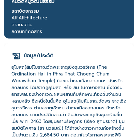
หมวดหมู่วัฒนธรรม
สถาปัตยกรรม
AR:ARchitecture
ศาสนสถาน
สถานที่ศักดิ์สิทธิ์
ข้อมูล/ประวัติ
อุโบสถ(สิม)โบราณวัดพระธาตุเชิงชุมวรวิหาร (The
Ordination Hall in Phra That Choeng Chum
Worawihan Temple) ในเขตอำเภอเมืองสกลนคร จังหวัด
สกลนคร ได้ปรากฏอุโบสถ หรือ สิม ในภาษาอีสาน ซึ่งได้รับ
อิทธิพลของช่างญวณผสมผสานกับลักษณะท้องถิ่นจำนวน
หลายหลัง ซึ่งหนึ่งในนั้นคือ อุโบสถ(สิม)โบราณวัดพระธาตุเชิง
ชุมวรวิหาร ตำบลธาตุเชิงชุม อำเภอเมืองสกลนคร จังหวัด
สกลนคร ตามประวัติกล่าวว่า สิมวัดพระธาตุเชิงชุมสร้างขึ้น
เมื่อ พ.ศ. 2463 โดยขุนอร่ามรัษฎากร (เรือง สุคนธชาติ) ขุน
สมบัติไพศาล (สา นวลมณี) ได้จ้างช่างชาวญาณก่อสร้างขึ้น
เป็นจำนวนเงิน 2,684.50 บาท ต่อมาในวโรกาสพระราชพิธี