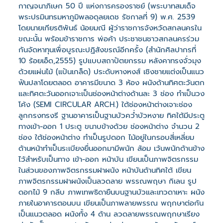
กาญจนาภิเษก 50 ปี แห่งการครองราชย์ (พระบาทสมเด็จ
พระปรมินทรมหาภูมิพลอดุลยเดช รัชกาลที่ 9) พ.ศ. 2539
โดยนายเกียรติพันธ์ น้อยมณี ผู้ว่าราชการจังหวัดสกลนครใน
ขณะนั้น พร้อมข้าราชการ พ่อค้า ประชาชนชาวสกลนครร่วม
กันจัดหาทุนเพื่อบูรณะปฏิสังขรณ์อีกครั้ง (สำนักศิลปากรที่
10 ร้อยเอ็ด,2555) รูปแบบสถาปัตยกรรม หลังคาทรงจั่วมุง
ด้วยแผ่นไม้ (แป้นเกล็ด) ประดับหางหงส์ เชิงชายแต่งเป็นแนว
ฟันปลาโดยตลอด อาคารมีขนาด 3 ห้อง ผนังด้านทิศตะวันตก
และทิศตะวันออกเจาะเป็นช่องหน้าต่างด้านละ 3 ช่อง ทำเป็นวง
โค้ง (SEMI CIRCULAR ARCH.) ใต้ช่องหน้าต่างเจาะช่อง
ลูกกรงทรงรี ฐานอาคารเป็นฐานบัวคว่ำบัวหงาย ทิศใต้มีประตู
ทางเข้า-ออก 1 ประตู ขนาบข้างด้วย ช่องหน้าต่าง จำนวน 2
ช่อง ใต้ช่องหน้าต่าง ทำเป็นรูปดอก ไม้อยู่ในกรอบสี่เหลี่ยม
ด้านหน้าทำเป็นระเบียงยื่นออกมามีพนัก ล้อม เว้นพนักด้านข้าง
ไว้สำหรับเป็นทาง เข้า-ออก หน้าบัน เขียนเป็นภาพจิตรกรรม
ในส่วนของภาพจิตรกรรมฝาผนัง หน้าบันด้านทิศใต้ เขียน
ภาพจิตรกรรมฝาผนังเป็นลวดลาย พรรณพฤษา กิเลน รูป
ดอกไม้ 9 กลีบ ภาพเทพธิดายืนบนฐานบัวและเทวดาเหาะ ผนัง
ภายในอาคารตอนบน เขียนเป็นภาพลายพรรณ พฤกษาต่อกัน
เป็นแนวตลอด ผนังทั้ง 4 ด้าน ลวดลายพรรณพฤกษาเรียง