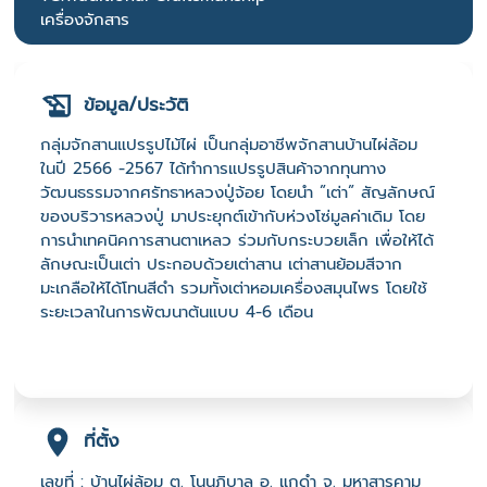
เครื่องจักสาร
ข้อมูล/ประวัติ
กลุ่มจักสานแปรรูปไม้ไผ่ เป็นกลุ่มอาชีพจักสานบ้านไผ่ล้อม
ในปี 2566 -2567 ได้ทำการแปรรูปสินค้าจากทุนทาง
วัฒนธรรมจากศรัทธาหลวงปู่จ้อย โดยนำ ”เต่า” สัญลักษณ์
ของบริวารหลวงปู่ มาประยุกต์เข้ากับห่วงโซ่มูลค่าเดิม โดย
การนำเทคนิคการสานตาเหลว ร่วมกับกระบวยเล็ก เพื่อให้ได้
ลักษณะเป็นเต่า ประกอบด้วยเต่าสาน เต่าสานย้อมสีจาก
มะเกลือให้ได้โทนสีดำ รวมทั้งเต่าหอมเครื่องสมุนไพร โดยใช้
ระยะเวลาในการพัฒนาต้นแบบ 4-6 เดือน
ที่ตั้ง
เลขที่ : บ้านไผ่ล้อม ต. โนนภิบาล อ. แกดำ จ. มหาสารคาม