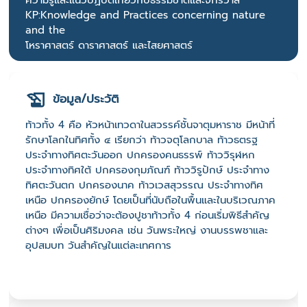
ความรู้และแนวปฏิบัติเกี่ยวกับธรรมชาติและจักรวาล
KP:Knowledge and Practices concerning nature
and the
โหราศาสตร์ ดาราศาสตร์ และไสยศาสตร์
ข้อมูล/ประวัติ
ท้าวทั้ง 4 คือ หัวหน้าเทวดาในสวรรค์ชั้นจาตุมหาราช มีหน้าที่
รักษาโลกในทิศทั้ง ๔ เรียกว่า ท้าวจตุโลกบาล ท้าวธตรฐ
ประจำทางทิศตะวันออก ปกครองคนธรรพ์ ท้าววิรุฬหก
ประจำทางทิศใต้ ปกครองกุมภัณฑ์ ท้าววิรูปักษ์ ประจำทาง
ทิศตะวันตก ปกครองนาค ท้าวเวสสุวรรณ ประจำทางทิศ
เหนือ ปกครองยักษ์ โดยเป็นที่นับถือในพื้นและในบริเวณภาค
เหนือ มีความเชื่อว่าจะต้องปูชาท้าวทั้ง 4 ก่อนเริ่มพิธีสำคัญ
ต่างๆ เพื่อเป็นศิริมงคล เช่น วันพระใหญ่ งานบรรพชาและ
อุปสมบท วันสำคัญในแต่ละเทศการ