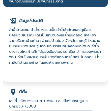
พื้นที่วัฒนธรรมที่เป็นพื้นที่ธรรมชาติ
ข้อมูล/ประวัติ
ลำน้ำบางแขม ลำน้ำบางแขมเป็นลำน้ำสำคัญของคูเมือง
นครปฐมโบราณ โดยเป็นสาขาของแม่น้ำแม่กลอง ไหลแยก
จากบริเวณบ้านท่าผา อำเภอบ้านโป่ง จังหวัดราชบุรี ไหลผ่าน
ชุมชนในเขตนครปฐมก่อนมาบรรจบกับคลองบ่อโตนด ลำน้ำ
บางแขมไหลผ่านทิศใต้ของเมืองโบราณ เรียกว่า คลองพระยา
พาน ก่อนไหลผ่านชุมชนในเขตอำเภอนครชัยศรี ไปออกแม่น้ำ
ท่าจีนที่บ้านบางช้าง ในเขตอำเภอสามพราน
ที่ตั้ง
เลขที่ : วัดบางแขม ต. บางแขม อ. เมืองนครปฐม จ.
นครปฐม 73000