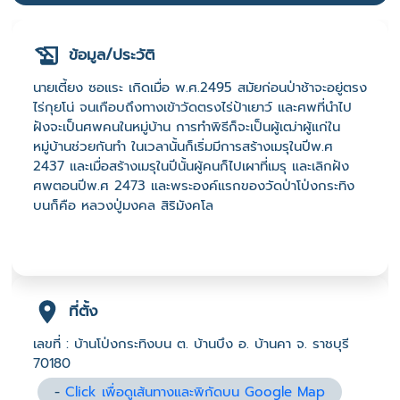
ข้อมูล/ประวัติ
นายเตี้ยง ซอแระ เกิดเมื่อ พ.ศ.2495 สมัยก่อนป่าช้าจะอยู่ตรง
ไร่กุยโน่ จนเกือบถึงทางเข้าวัดตรงไร่ป้าเยาว์ และศพที่นำไป
ฝังจะเป็นศพคนในหมู่บ้าน การทำพิธีก็จะเป็นผู้เฒ่าผู้แก่ใน
หมู่บ้านช่วยกันทำ ในเวลานั้นก็เริ่มมีการสร้างเมรุในปีพ.ศ
2437 และเมื่อสร้างเมรุในปีนั้นผู้คนก็ไปเผาที่เมรุ และเลิกฝัง
ศพตอนปีพ.ศ 2473 และพระองค์แรกของวัดป่าโป่งกระทิง
บนก็คือ หลวงปู่มงคล สิริมังคโล
ที่ตั้ง
เลขที่ : บ้านโป่งกระทิงบน ต. บ้านบึง อ. บ้านคา จ. ราชบุรี
70180
-
Click เพื่อดูเส้นทางและพิกัดบน Google Map