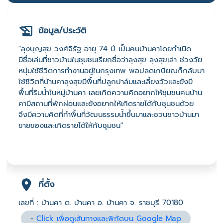
ข้อมูล/ประวัติ
"ลุงบุญสุข วงศ์จิรัฐ อายุ 74 ปี เป็นคนบ้านคาโดยกำเนิด
มีชื่อเล่นที่ชาวบ้านในชุมชนเรียกชื่อว่าลุงสุข ลุงสุขเล่า ช่วงวัย
หนุ่มใช้ชีวิตการทำงานอยู่ในกรุงเทพ พอปลดเกษียณก็กลับมา
ใช้ชีวิตที่บ้านคาลุงสุขมีพื้นที่ปลูกปาล์มและเลี้ยงวัวและยังมี
พื้นที่ริมน้ำในหมู่บ้านคา เลยเกิดความคิดอยากให้ชุมชนคนบ้าน
คามีสถานที่พักผ่อนและยังอยากให้เกิดรายได้กับชุนชนด้วย
จึงมีความคิดที่ทำพื้นที่วัฒนธรรมน้ำขึ้นมาและชวนชาวบ้านมา
ขายของและเกิดรายได้ให้กับชุมชน"
ที่ตั้ง
เลขที่ : บ้านคา ต. บ้านคา อ. บ้านคา จ. ราชบุรี 70180
-
Click เพื่อดูเส้นทางและพิกัดบน Google Map