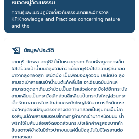
หมวดหมู่วัฒนธรรม
ความรู้และแนวปฏิบัติเกี่ยวกับธรรมชาติและจักรวาล
KP:Knowledge and Practices concerning nature
and the
ข้อมูล/ประวัติ
นายบุรี่ จัดพล อายุ82ปีเป็นหมอดูดอกเทียนเพื่อดูอาการเจ็บ
ไข้ได้ป่วยเป่าน้ำมนต์ลุงได้เล่าว่าเมื่ออายุ40ปีได้ความรู้สืบทอด
มาจากลุงทองสุก เสน่ติบัง เป็นพ่อของลุงจวน เสน่ติบัง ลุง
สามรถเป่าสายสินเป่าน้ำมนต์แก้คลื่นไส อาเจียนฉมันนักแล่
สามารถดูดอกเทียนว่าป่วยเป็นอะไรแล้วส่งกระบังได้อีกกระบัง
สามเหลี่ยมเป็นกระบังเล็กส่วนสี่เหลี่ยมป็นกระบังใหญ่ส่วนกระ
เล็กรักษาอาการไม่หนักส่วนกระบังใหญ่ใช้ในอาการที่หนักกระ
บังใหญ่ต้องมีสี่มุมตรงกลางตัดกาบกล้วยเป็นรูปคนเจ็บปัก
ธงสี่มุนมีด้ายสายสินรอบสี่ทิศ๕ครูห้าบาทเข้าปากหม้อขนม น้ำ
พริกใช้ใบส้มปล่อยเจ็ดยอดส่วนกระบังเล็กค่าครูสองบาทห้า
สิบสตางค์ข้างในมีข้าวปากขนมแค่นั้นปัจจุบันไม่มีใครสานต่อ
จากลุงเลย