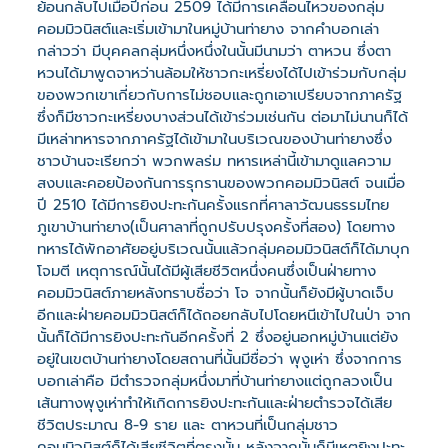
ย้อนกลับไปเมื่อปีก่อน 2509 ได้มีการเคลื่อนไหวของกลุ่ม
คอมมิวนิสต์และเริ่มเข้ามาในหมู่บ้านท่ายาง จากคำบอกเล่า
กล่าวว่า มีบุคคลกลุ่มหนึ่งหนึ่งในนั้นมีนามว่า ตาหวน ซึ่งตา
หวนได้มาพูดจาหว่านล้อมให้ชาวกะเหรี่ยงได้ไปเข้าร่วมกับกลุ่ม
ของพวกเขาเกี่ยวกับการไม่ชอบและถูกเอาเปรียบจากภาครัฐ
ซึ่งก็มีชาวกะเหรี่ยงบางส่วนได้เข้าร่วมเช่นกัน ต่อมาไม่นานก็ได้
มีเหล่าทหารจากภาครัฐได้เข้ามาในบริเวณของบ้านท่ายางซึ่ง
ชาวบ้านจะเรียกว่า พวกพลร่ม ทหารเหล่านี้เข้ามาดูแลความ
สงบและคอยป้องกันการรุกรานของพวกคอมมิวนิสต์ จนเมื่อ
ปี 2510 ได้มีการยิงปะทะกันครั้งแรกที่ศาลาวัฒนธรรมไทย
ภูเขาบ้านท่ายาง(เป็นศาลาที่ถูกปรับปรุงครั้งที่สอง) โดยทาง
ทหารได้พักอาศัยอยู่บริเวณนั้นแล้วกลุ่มคอมมิวนิสต์ก็ได้มาบุก
โจมตี เหตุการณ์นั้นได้มีผู้เสียชีวิตหนึ่งคนซึ่งเป็นฝ่ายทาง
คอมมิวนิสต์ภายหลังทราบชื่อว่า โจ จากนั้นก็ยังมีผู้บาดเจ็บ
อีกและฝ่ายคอมมิวนิสต์ก็ได้ถอยกลับไปโดยหนีเข้าไปในป่า จาก
นั้นก็ได้มีการยิงปะทะกันอีกครั้งที่ 2 ซึ่งอยู่นอกหมู่บ้านแต่ยัง
อยู่ในเขตบ้านท่ายางโดยสถานที่นั้นมีชื่อว่า พุงูเห่า ซึ่งจากการ
บอกเล่าคือ มีตำรวจกลุ่มหนึ่งมาที่บ้านท่ายางแต่ถูกลวงเป็น
เส้นทางพุงูเห่าทำให้เกิดการยิงปะทะกันและฝ่ายตำรวจได้เสีย
ชีวิตประมาณ 8-9 ราย และ ตาหวนที่เป็นกลุ่มชาว
คอมมิวนิสต์ก็ได้เสียชีวิตที่ตรงนั้น หลังจากนั้นก็มีเหตุยิงปะทะ