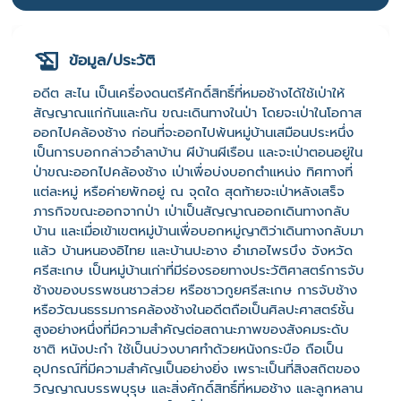
ข้อมูล/ประวัติ
อดีต สะไน เป็นเครื่องดนตรีศักดิ์สิทธิ์ที่หมอช้างได้ใช้เป่าให้
สัญญาณแก่กันและกัน ขณะเดินทางในป่า โดยจะเป่าในโอกาส
ออกไปคล้องช้าง ก่อนที่จะออกไปพ้นหมู่บ้านเสมือนประหนึ่ง
เป็นการบอกกล่าวอำลาบ้าน ผีบ้านผีเรือน และจะเป่าตอนอยู่ใน
ป่าขณะออกไปคล้องช้าง เป่าเพื่อบ่งบอกตำแหน่ง ทิศทางที่
แต่ละหมู่ หรือค่ายพักอยู่ ณ จุดใด สุดท้ายจะเป่าหลังเสร็จ
ภารกิจขณะออกจากป่า เป่าเป็นสัญญาณออกเดินทางกลับ
บ้าน และเมื่อเข้าเขตหมู่บ้านเพื่อบอกหมู่ญาติว่าเดินทางกลับมา
แล้ว บ้านหนองอิไทย และบ้านปะอาง อำเภอไพรบึง จังหวัด
ศรีสะเกษ เป็นหมู่บ้านเก่าที่มีร่องรอยทางประวัติศาสตร์การจับ
ช้างของบรรพชนชาวส่วย หรือชาวกูยศรีสะเกษ การจับช้าง
หรือวัฒนธรรมการคล้องช้างในอดีตถือเป็นศิลปะศาสตร์ชั้น
สูงอย่างหนึ่งที่มีความสำคัญต่อสถานะภาพของสังคมระดับ
ชาติ หนังปะกำ ใช้เป็นบ่วงบาศทำด้วยหนังกระบือ ถือเป็น
อุปกรณ์ที่มีความสำคัญเป็นอย่างยิ่ง เพราะเป็นที่สิงสถิตของ
วิญญาณบรรพบุรุษ และสิ่งศักดิ์สิทธิ์ที่หมอช้าง และลูกหลาน