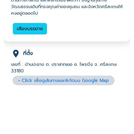
ด้านการทำสะไน และพิธีกรรมรำผีปะกำ ซึ่งฐานทุนทาง
วัฒนธรรมเดิมที่ทรงคุณค่าของชุมชน และจังหวัดศรีสะเกษให้
คงอยู่ตลอดไป
เสียงบรรยาย
ที่ตั้ง
เลขที่ : บ้านปะอาง ต. ปราสาทเยอ อ. ไพรบึง จ. ศรีสะเกษ
33180
-
Click เพื่อดูเส้นทางและพิกัดบน Google Map