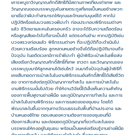
เคารพบูชาวิญญาณศักดิ์สิทธิ์ที่มีสถานภาพเทียบเท่าเทพ และ
วิญญาณของบรรพบุรุษในสายตระกูลที่เคยเป็นหมอช้างพวก
เขาเชื่อว่าผีปะกำสามารถให้คุณและโทษแก่มนุษย์ได้ หากไม่
ปฏิบัติหรือเซ่นบวงสรวงผีปะกำ ก่อนประกอบพิธีกรรมต่างๆ
แล้ว ชีวิตเขาและคนในครอบครัว อาจจะได้รับความเดือดร้อน
หรือสูญเสียอะไรไปก็อาจเป็นได้ แต่ตรงกันข้าม หากปฏิบัติเซ่น
บวงสรวงก่อนแล้ว พิธีกรรมต่างๆ ที่จะปฏิบัติก็จะดำเนินไป
ด้วยความเรียบร้อย ลูกหลานหมอช้างจึงได้ถือปฏิบัติมาจนถึง
ปัจจุบัน ในอดีตเวลามีการรำผีปะกำ ผู้นำพิธีจะเป่าสะไนเพื่อส่ง
เสียงเรียกวิญญาณศักดิ์สิทธิ์ที่เทพ เทวดา และวิญญาณของ
บรรพบุรุษมาให้ลูกหลานได้เซ่นไหว้ จนมาถึงปัจจุบันผู้นำพิธีที่
เคยสืบทอดการเป่าสะไนในงานพิธีกรรมอันศักดิ์สิทธิ์ได้เสียชีวิต
ลง ขาดการส่งต่อภูมิปัญญาการทำสะไน และการเป่าสะไนใน
งานพิธีกรรมนั้นไปด้วย ทำให้งานวิจัยนี้ได้เล็งเห็นความสำคัญ
ของการฟื้นฟูงานช่างฝีมือ และภูมิปัญญาการทำสะไน และการ
เป่าสะไนในงานพิธีกรรม และการแสดงของชุมชน โดยได้
พัฒนาสะไนขึ้นจากทุนทางวัฒนธรรมในพื้นที่บ้านประอาง และ
บ้านหนองอิไทย ตอบสนองความต้องการของชุมชนที่มี
ต้องการสืบสาน และต่อยอดภูมิปัญญาเกี่ยวกับสะไนของ
บรรพชนให้คงอยู่ในชุมชน พร้อมเป็นแหล่งเรียนรู้งานช่างฝีมือ