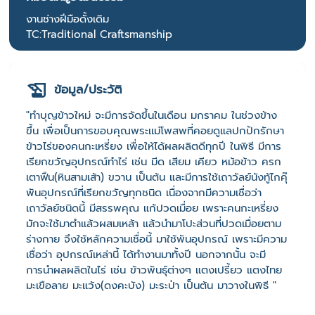
งานช่างฝีมือดั้งเดิม
TC:Traditional Craftsmanship
ข้อมูล/ประวัติ
"ทำบุญข้าวใหม่ จะมีการจัดขึ้นในเดือน มกราคม ในช่วงข้าง
ขึ้น เพื่อเป็นการขอบคุณพระเเม่โพสพที่คอยดูแลปกปักรักษา
ข้าวไร่ของคนกะเหรี่ยง เพื่อให้ได้ผลผลิตดีทุกปี ในพิธี มีการ
เรียกขวัญอุปกรณ์ทำไร่ เช่น มีด เสียม เคียว หม้อข้าว ครก
เตาฟืน(หินสามเส้า) ขวาน เป็นต้น และมีการใช้เถาวัลย์นังทู้ไกคุ๊
พันอุปกรณ์ที่เรียกขวัญทุกชนิด เนื่องจากมีความเชื่อว่า
เถาวัลย์ชนิดนี้ มีสรรพคุณ แก้ปวดเมื่อย เพราะคนกะเหรี่ยง
มักจะใช้มาตำแล้วผสมเหล้า แล้วนำมาโปะส่วนที่ปวดเมื่อยตาม
ร่างกาย จึงใช้หลักความเชื่อนี้ มาใช้พันอุปกรณ์ เพราะมีความ
เชื่อว่า อุปกรณ์เหล่านี้ ได้ทำงานมาทั้งปี นอกจากนั้น จะมี
การนำผลผลิตในไร่ เช่น ข้าวพันธุ์ต่างๆ แตงเปรี้ยว แตงไทย
มะเขือลาย มะแว้ง(ดงคะบัง) มะระป่า เป็นต้น มาวางในพิธี "