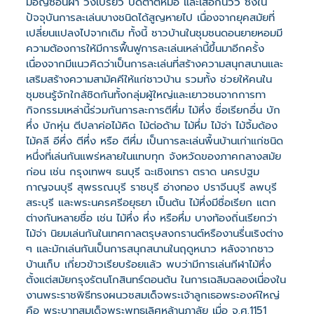
มอญซ่อนผ้า วิ่งเปรี้ยว ปิดตาตีหม้อ และเสือกินวัว ซึ่งใน
ปัจจุบันการละเล่นบางชนิดได้สูญหายไป เนื่องจากยุคสมัยที่
เปลี่ยนแปลงไปจากเดิม ทั้งนี้ ชาวบ้านในชุมชนดอนยายหอมมี
ความต้องการให้มีการฟื้นฟูการละเล่นเหล่านี้ขึ้นมาอีกครั้ง
เนื่องจากมีแนวคิดว่าเป็นการละเล่นที่สร้างความสนุกสนานและ
เสริมสร้างความสามัคคีให้แก่ชาวบ้าน รวมทั้ง ช่วยให้คนใน
ชุมชนรู้จักใกล้ชิดกันทั้งกลุ่มผู้ใหญ่และเยาวชนจากการทา
กิจกรรมเหล่านี้ร่วมกันการละการตีหึ่ม ไม้หึ่ง ชื่อเรียกอื่น บัก
หึ่ง บักหุ่น ตีปลาค่อไม้คิด ไม้ต่อด้าม ไม้หึ่ม ไม้จ่า ไม้จิ้มด้อง
ไม้คลี อีหึ่ง ตีหึ่ง หรือ ตีหึ่ม เป็นการละเล่นพื้นบ้านเก่าแก่ชนิด
หนึ่งที่เล่นกันแพร่หลายในแทบทุก จังหวัดของภาคกลางสมัย
ก่อน เช่น กรุงเทพฯ ธนบุรี ฉะเชิงเทรา ตราด นครปฐม
กาญจนบุรี สุพรรณบุรี ราชบุรี อ่างทอง ปราจีนบุรี ลพบุรี
สระบุรี และพระนครศรีอยุธยา เป็นต้น ไม้หึ่งมีชื่อเรียก แตก
ต่างกันหลายชื่อ เช่น ไม้หึ่ง หึ่ง หรือหึ่ม บางท้องถิ่นเรียกว่า
ไม้จ่า นิยมเล่นกันในเทศกาลตรุษสงกรานต์หรืองานรื่นเริงต่าง
ๆ และมักเล่นกันเป็นการสนุกสนานในฤดูหนาว หลังจากชาว
บ้านเก็บ เกี่ยวข้าวเรียบร้อยแล้ว พบว่ามีการเล่นกีฬาไม้หึ่ง
ตั้งแต่สมัยกรุงรัตนโกสินทร์ตอนต้น ในการเฉลิมฉลองเนื่องใน
งานพระราชพิธีทรงผนวชสมเด็จพระเจ้าลูกเธอพระองค์ใหญ่
คือ พระบาทสมเด็จพระพุทธเลิศหล้านภาลัย เมื่อ จ.ศ.1151