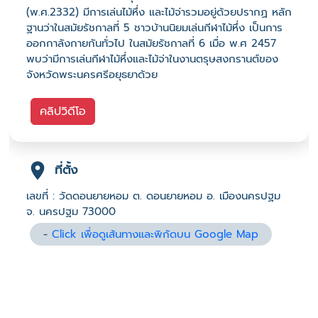
(พ.ศ.2332) มีการเล่นไม้หึ่ง และไม้จ่ารวมอยู่ด้วยปรากฏ หลัก
ฐานว่าในสมัยรัชกาลที่ 5 ชาวบ้านนิยมเล่นกีฬาไม้หึ่ง เป็นการ
ออกกาลังกายกันทั่วไป ในสมัยรัชกาลที่ 6 เมื่อ พ.ศ 2457
พบว่ามีการเล่นกีฬาไม้หึ่งและไม้จ่าในงานตรุษสงกรานต์ของ
จังหวัดพระนครศรีอยุธยาด้วย
คลิปวิดีโอ
ที่ตั้ง
เลขที่ : วัดดอนยายหอม ต. ดอนยายหอม อ. เมืองนครปฐม
จ. นครปฐม 73000
-
Click เพื่อดูเส้นทางและพิกัดบน Google Map