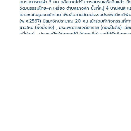
อบรมการทอผ้า 3 คน หลังจากได้รับการอบรมเสร็จสิ้นแล้ว จึงได
วัฒนธรรมไทย–กะเหรี่ยง ตำบลยางหัก ขึ้นที่หมู่ 4 บ้านหินสี
เยาวชนในชุมชนเข้าร่วม เพื่อสืบสานวัฒนธรรมประเพณีชาติพันธุ์ ก
(พ.ศ.2567) มีสมาชิกประมาณ 20 คน เข้าร่วมทำกิจกรรมที่ท
ข้าวใหม่ (อั๊งบึ้งซั่ง) , ประเพณีก่อเจดีย์ทราย (ก่องป๊ะตึ่ย) เว
หมี่ถ่อง) , ประเพณีแห่ช่อดอกไม้ (ซ่งทะเดิ่ง) และได้จัดกิจกรรมฝ
มีการฝึกรำเพลงกะเหรี่ยง ให้กับรุ่นน้องได้แสดงตามงานประเพณ
คงอยู่สืบต่อไป "
ที่ตั้ง
เลขที่ : หินสี ต. ยางหัก อ. ปากท่อ จ. ราชบุรี 70140
-
Click เพื่อดูเส้นทางและพิกัดบน Google Map