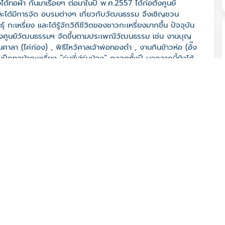
้ทอผ้า กันมาเรื่อยๆ ต่อมาในปี พ.ศ.2557 ได้ก่อตั้งศูนย์
 และได้มีการจัด อบรมต่างๆ เกี่ยวกับวัฒนธรรม จึงเชิญชวน
ะเหรี่ยง และได้รู้จักวิถีชีวิตของชาวกะเหรี่ยงมากขึ้น ปัจจุบัน
างศูนย์วัฒนธรรมฯ จัดขึ้นตามประเพณีวัฒนธรรม เช่น งานบุญ
ียนศาลา (ไค่ก่อง) , พิธีไหว้ศาลเจ้าพ่อทองดำ , งานกินข้าวห่อ (อั๊ง
ึกทอผ้ากะเหรี่ยง “รุ่นพี่สู่รุ่นน้อง” ตลอดทั้งปี นอกจากนี้ยังได้
ีต่างๆ เพื่อปลูกฝังให้กับเยาวชนรุ่นใหม่ได้สืบสานวัฒนธรรมให้