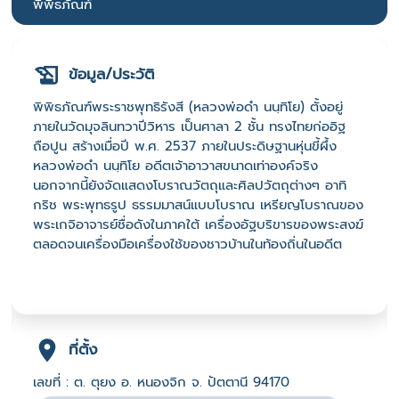
พิพิธภัณฑ์
ข้อมูล/ประวัติ
พิพิธภัณฑ์พระราชพุทธิรังสี (หลวงพ่อดำ นนฺทิโย) ตั้งอยู่
ภายในวัดมุจลินทวาปีวิหาร เป็นศาลา 2 ชั้น ทรงไทยก่ออิฐ
ถือปูน สร้างเมื่อปี พ.ศ. 2537 ภายในประดิษฐานหุ่นขี้ผึ้ง
หลวงพ่อดำ นนฺทิโย อดีตเจ้าอาวาสขนาดเท่าองค์จริง
นอกจากนี้ยังจัดแสดงโบราณวัตถุและศิลปวัตถุต่างๆ อาทิ
กริช พระพุทธรูป ธรรมมาสน์แบบโบราณ เหรียญโบราณของ
พระเกจิอาจารย์ชื่อดังในภาคใต้ เครื่องอัฐบริขารของพระสงฆ์
ตลอดจนเครื่องมือเครื่องใช้ของชาวบ้านในท้องถิ่นในอดีต
ที่ตั้ง
เลขที่ : ต. ตุยง อ. หนองจิก จ. ปัตตานี 94170