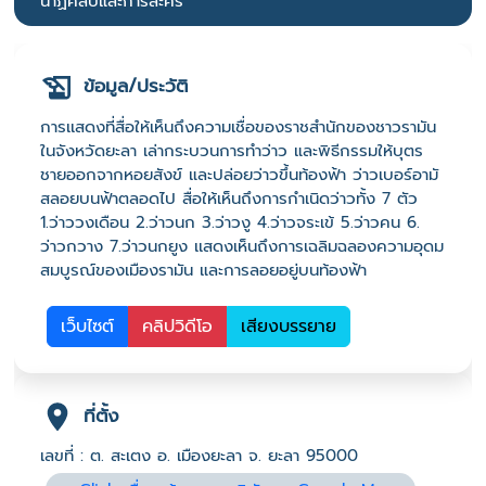
นาฏศิลป์และการละคร
ข้อมูล/ประวัติ
การเเสดงที่สื่อให้เห็นถึงความเชื่อของราชสำนักของชาวรามัน
ในจังหวัดยะลา เล่ากระบวนการทำว่าว และพิธีกรรมให้บุตร
ชายออกจากหอยสังข์ และปล่อยว่าวขึ้นท้องฟ้า ว่าวเบอร์อามั
สลอยบนฟ้าตลอดไป สื่อให้เห็นถึงการกำเนิดว่าวทั้ง 7 ตัว
1.ว่าววงเดือน 2.ว่าวนก 3.ว่าวงู 4.ว่าวจระเข้ 5.ว่าวคน 6.
ว่าวกวาง 7.ว่าวนกยูง เเสดงเห็นถึงการเฉลิมฉลองความอุดม
สมบูรณ์ของเมืองรามัน และการลอยอยู่บนท้องฟ้า
เว็บไซต์
คลิปวิดีโอ
เสียงบรรยาย
ที่ตั้ง
เลขที่ : ต. สะเตง อ. เมืองยะลา จ. ยะลา 95000