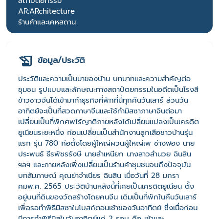
สถาปัตยกรรม
AR:ARchitecture
ร้านค้าและเคหสถาน
ข้อมูล/ประวัติ
ประวัติและความเป็นมาของบ้าน บทบาทและความสำคัญต่อ
ชุมชน รูปแบบและลักษณะทางสถาปัตยกรรมในอดีตเป็นโรงสี
ข้าวชาวจีนได้เข้ามาทำธุรกิจที่พักที่นี่ทุกคืนวันเสาร์ ส่วนวัน
อาทิตย์จะเป็นที่สวดภาษาจีนและใช้ทำมิสซาภาษาจีนต่อมา
เปลี่ยนเป็นที่พักศพไร้ญาติภายหลังได้เปลี่ยนแปลงเป็นเครดิต
ยูเนียนระยะหนึ่ง ก่อนเปลี่ยนเป็นสำนักงานลูกเสือชาวบ้านรุ่น
แรก รุ่น 780 ก่อตั้งโดยผู้ใหญ่ผวนผู้ใหญ่เพ ช่างฟอง นาย
ประพนธ์ ธีรพัชรรังษี นายสำเหนียก นางสาวสำนวย ฉินสิน
ฯลฯ และภายหลังเพิ่งเปลี่ยนเป็นร้านค้าชุมชนจนถึงปัจจุบัน
บทสัมภาษณ์ คุณย่าจำเนียร ฉินสิน เมื่อวันที่ 28 มกรา
คมพ.ศ. 2565 ประวัติบ้านหลังนี้ที่เคยเป็นเครดิตยูเนียน ตั้ง
อยู่บนที่ดินของวัดสร้างโดยคนจีน เดิมเป็นที่พักในคืนวันเสาร์
เพื่อรอทำพิธีมิสซาในโบสถ์ตอนเช้าของวันอาทิตย์ ซึ่งเมื่อก่อน
มีการทำพิธีมิสในวันอาทิตย์แค่ 2 รอบ คือ เช้าและ