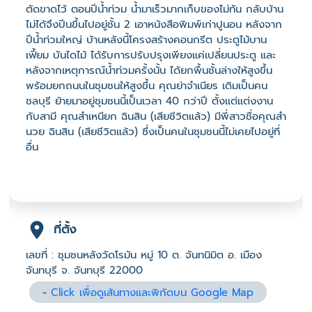
ตัดขาดไว้ ตอนปีน้ำท่วม น้ำมาเร็วมากเก็บของไม่ทัน กลับบ้าน
ไม่ได้จึงปีนขึ้นไปอยู่ชั้น 2 เอาหนังสือพิมพ์เก่าปูนอน หลังจาก
ปีน้ำท่วมใหญ่ บ้านหลังนี้โครงสร้างคอนกรีต ประตูไม้บาน
เฟี้ยม บันไดไม้ ได้รับการปรับปรุงเพียงแค่เปลี่ยนประตู และ
หลังจากเหตุการณ์น้ำท่วมครั้งนั้น ได้ยกพื้นชั้นล่างให้สูงขึ้น
พร้อมยกถนนในชุมชนให้สูงขึ้น คุณย่าจำเนียร เดิมเป็นคน
ชลบุรี ย้ายมาอยู่ชุมชนนี้เป็นเวลา 40 กว่าปี ตั้งแต่แต่งงาน
กับสามี คุณสำเหนียก ฉินสิน (เสียชีวิตแล้ว) มีพี่สาวชื่อคุณสำ
นวย ฉินสิน (เสียชีวิตแล้ว) ซึ่งเป็นคนในชุมชนนี้ไม่เคยไปอยู่ที่
อื่น
ที่ตั้ง
เลขที่ : ชุมชนหลังวัดโรมัน หมู่ 10 ต. จันทนิมิต อ. เมือง
จันทบุรี จ. จันทบุรี 22000
-
Click เพื่อดูเส้นทางและพิกัดบน Google Map