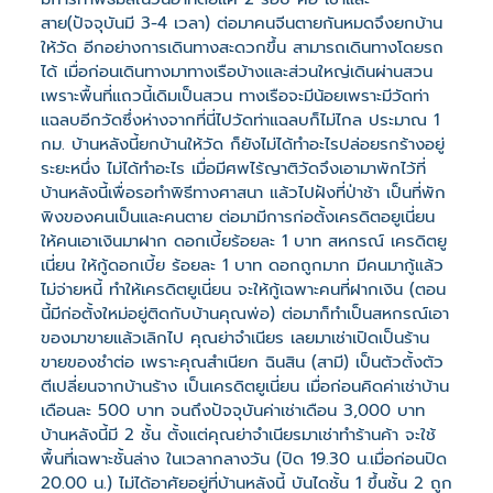
สาย(ปัจจุบันมี 3-4 เวลา) ต่อมาคนจีนตายกันหมดจึงยกบ้าน
ให้วัด อีกอย่างการเดินทางสะดวกขึ้น สามารถเดินทางโดยรถ
ได้ เมื่อก่อนเดินทางมาทางเรือบ้างและส่วนใหญ่เดินผ่านสวน
เพราะพื้นที่แถวนี้เดิมเป็นสวน ทางเรือจะมีน้อยเพราะมีวัดท่า
แฉลบอีกวัดซึ่งห่างจากที่นี่ไปวัดท่าแฉลบก็ไม่ไกล ประมาณ 1
กม. บ้านหลังนี้ยกบ้านให้วัด ก็ยังไม่ได้ทำอะไรปล่อยรกร้างอยู่
ระยะหนึ่ง ไม่ได้ทำอะไร เมื่อมีศพไร้ญาติวัดจึงเอามาพักไว้ที่
บ้านหลังนี้เพื่อรอทำพิธีทางศาสนา แล้วไปฝังที่ป่าช้า เป็นที่พัก
พิงของคนเป็นและคนตาย ต่อมามีการก่อตั้งเครดิตอยูเนี่ยน
ให้คนเอาเงินมาฝาก ดอกเบี้ยร้อยละ 1 บาท สหกรณ์ เครดิตยู
เนี่ยน ให้กู้ดอกเบี้ย ร้อยละ 1 บาท ดอกถูกมาก มีคนมากู้แล้ว
ไม่จ่ายหนี้ ทำให้เครดิตยูเนี่ยน จะให้กู้เฉพาะคนที่ฝากเงิน (ตอน
นี้มีก่อตั้งใหม่อยู่ติดกับบ้านคุณพ่อ) ต่อมาก็ทำเป็นสหกรณ์เอา
ของมาขายแล้วเลิกไป คุณย่าจำเนียร เลยมาเช่าเปิดเป็นร้าน
ขายของชำต่อ เพราะคุณสำเนียก ฉินสิน (สามี) เป็นตัวตั้งตัว
ตีเปลี่ยนจากบ้านร้าง เป็นเครดิตยูเนี่ยน เมื่อก่อนคิดค่าเช่าบ้าน
เดือนละ 500 บาท จนถึงปัจจุบันค่าเช่าเดือน 3,000 บาท
บ้านหลังนี้มี 2 ชั้น ตั้งแต่คุณย่าจำเนียรมาเช่าทำร้านค้า จะใช้
พื้นที่เฉพาะชั้นล่าง ในเวลากลางวัน (ปิด 19.30 น.เมื่อก่อนปิด
20.00 น.) ไม่ได้อาศัยอยู่ที่บ้านหลังนี้ บันไดชั้น 1 ขึ้นชั้น 2 ถูก