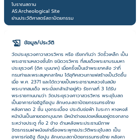
โบราณสถาน
AS:Archeological Site
ย่านประวัติศาสตร์สถาปัตยกรรม
ข้อมูล/ประวัติ
วัดประยุรวงศาวาสวรวิหาร หรือ เรียกกันว่า วัดรั้วเหล็ก เป็น
พระอารามหลวงชั้นโท ชนิดวรวิหาร ที่สมเด็จพระยาบรมมหา
ประยุรวงศ์ (ดิศ บุนนาค) เมื่อครั้งเป็นเจ้าพระยาคลัง ว่าที่
กรมท่าและพระสมุหกลาโหม ได้อุทิศสวนกาแฟสร้างเป็นวัดขึ้น
เมื่อ พ.ศ. 2371 และได้ถวายเป็นพระอารามหลวงในสมัย
พระบาทสมเด็จ พระนั่งเกล้าเจ้าอยู่หัว รัชกาลที่ 3 ได้รับ
พระราชทานนามว่า วัดประยุรวงศาวาสวรวิหาร พระอุโบสถ
เป็นอาคารก่ออิฐถือปูน ลักษณะสถาปัตยกรรมทรงไทย
หลังคาลด 2 ชั้น มุงกระเบื้อง ประดับช่อฟ้า ใบระกา หางหงส์
หน้าบันเป็นลายดอกบุนนาค มีหน้าต่างแปดเหลี่ยมอยู่ตรงกลาง
ระหว่างประตู ทั้ง 2 ข้าง ด้านหลังพระประธานมีภาพ
จิตรกรรมฝาผนังเล่าเรื่องพระพุทธประวัติพระอุโบสถ เป็น
อาคารก่ออิฐ ถือปูน ลักษณะสถาปัตยกรรมทรงไทย หลังคา