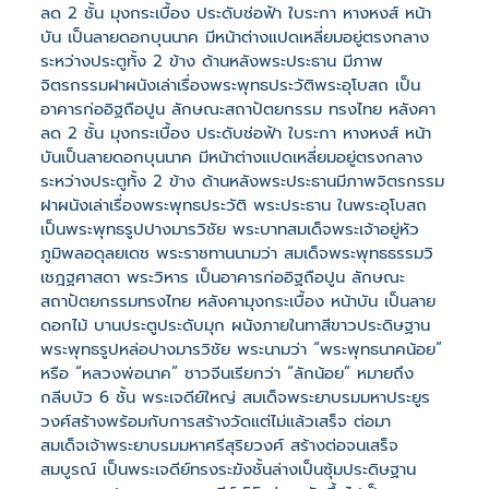
ลด 2 ชั้น มุงกระเบื้อง ประดับช่อฟ้า ใบระกา หางหงส์ หน้า
บัน เป็นลายดอกบุนนาค มีหน้าต่างแปดเหลี่ยมอยู่ตรงกลาง
ระหว่างประตูทั้ง 2 ข้าง ด้านหลังพระประธาน มีภาพ
จิตรกรรมฝาผนังเล่าเรื่องพระพุทธประวัติพระอุโบสถ เป็น
อาคารก่ออิฐถือปูน ลักษณะสถาปัตยกรรม ทรงไทย หลังคา
ลด 2 ชั้น มุงกระเบื้อง ประดับช่อฟ้า ใบระกา หางหงส์ หน้า
บันเป็นลายดอกบุนนาค มีหน้าต่างแปดเหลี่ยมอยู่ตรงกลาง
ระหว่างประตูทั้ง 2 ข้าง ด้านหลังพระประธานมีภาพจิตรกรรม
ฝาผนังเล่าเรื่องพระพุทธประวัติ พระประธาน ในพระอุโบสถ
เป็นพระพุทธรูปปางมารวิชัย พระบาทสมเด็จพระเจ้าอยู่หัว
ภูมิพลอดุลยเดช พระราชทานนามว่า สมเด็จพระพุทธธรรมวิ
เชฎฐศาสดา พระวิหาร เป็นอาคารก่ออิฐถือปูน ลักษณะ
สถาปัตยกรรมทรงไทย หลังคามุงกระเบื้อง หน้าบัน เป็นลาย
ดอกไม้ บานประตูประดับมุก ผนังภายในทาสีขาวประดิษฐาน
พระพุทธรูปหล่อปางมารวิชัย พระนามว่า “พระพุทธนาคน้อย”
หรือ “หลวงพ่อนาค” ชาวจีนเรียกว่า “ลักน้อย” หมายถึง
กลีบบัว 6 ชั้น พระเจดีย์ใหญ่ สมเด็จพระยาบรมมหาประยูร
วงศ์สร้างพร้อมกับการสร้างวัดแต่ไม่แล้วเสร็จ ต่อมา
สมเด็จเจ้าพระยาบรมมหาศรีสุริยวงศ์ สร้างต่อจนเสร็จ
สมบูรณ์ เป็นพระเจดีย์ทรงระฆังชั้นล่างเป็นซุ้มประดิษฐาน