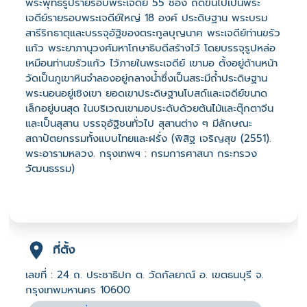
พระพุทธรูปรายรอบพระเจดีย์ 55 ช่อง ถัดขึ้นไปเป็นพระ
เจดีย์รายรอบพระเจดีย์ใหญ่ 18 องค์ ประดิษฐาน พระบรม
สารีริกธาตุและบรรจุอัฐิของตระกูลบุญนาค พระเจดีย์ท่านขรัว
แก้ว พระยาภานุวงศ์มหาโกษาธิบดีสร้างไว้ โดยบรรจุรูปหล่อ
เหมือนท่านขรัวแก้ว ไว้ภายในพระเจดีย์ เขามอ ตั้งอยู่ด้านหน้า
วัดเป็นภูเขาหินจำลองอยู่กลางน้ำซึ่งเป็นสระมีถ้ำประดิษฐาน
พระนอนอยู่เชิงเขา ยอดเขาประดิษฐานโบสถ์และเจดีย์ขนาด
เล็กอยู่บนสุด ในบริเวณเขามอประดับด้วยต้นไม้และตุ๊กตาจีน
และเป็นสุสาน บรรจุอัฐิชนทั่วไป สุสานต่าง ๆ มีลักษณะ
สถาปัตยกรรมทั้งแบบไทยและฝรั่ง (พิสิฐ เจริญสุข (2551).
พระอารามหลวง. กรุงเทพฯ : กรมการศาสนา กระทรวง
วัฒนธรรม)
ที่ตั้ง
เลขที่ : 24 ถ. ประชาธิปก ต. วัดกัลยาณ์ อ. เขตธนบุรี จ.
กรุงเทพมหานคร 10600