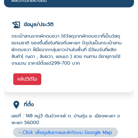
ผลิตภัณฑ์อย่างอื่น
ข้อมูล/ประวัติ
กระเป๋าสานจากผักตบชวา ใช้วัสดุจากผักตบชวาที่เป็นวัสดุ
ธรรมชาติ ของขึ้นชื่อในท้องถิ่นพะเยา ปัจุบันเป็นกระเป๋าสาน
ผักตบชวา ฝีมือจากกลุ่มชาวบ้านในพื้นที่ มี3แบร์นที่ผลิต
สินค้า( ญดา , ลินชวา, แอนนา ) สวย ทนทาน มีอายุการใช้
งานนาน ราคามีตั้งแต่299-700 บาท
คลิปวิดีโอ
ที่ตั้ง
เลขที่ : 148 หมู่3 ต้นบัวคาเฟ่ ต. บ้านตุ่น อ. เมืองพะเยา จ.
พะเยา 56000
-
Click เพื่อดูเส้นทางและพิกัดบน Google Map