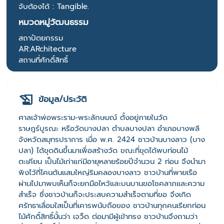
จับต้องได้ : Tangible.
หมวดหมู่วัฒนธรรม
สถาปัตยกรรม
AR:ARchitecture
สถานที่ศักดิ์สิทธิ์
ข้อมูล/ประวัติ
ศาลเจ้าพ่อพระราม-พระลักษมณ์ ตั้งอยู่ภายในวัด
ราษฎร์บูรณะ หรือวัดบางปลา ตำบลบางปลา อำเภอบางพลี
จังหวัดสมุทรปราการ เมื่อ พ.ศ. 2424 ชาวบ้านบางลาว (บาง
ปลา) ได้ขุดดินขึ้นมาเพื่อสร้างวัด ขณะที่ขุดได้พบท่อนไม้
ตะเคียน เป็นไม้เก่าแก่มีอายุหลายร้อยปีจำนวน 2 ท่อน จึงนำมา
พิงไว้ที่โคนต้นแสมใหญ่ริมคลองบางลาว ชาวบ้านที่พายเรือ
ผ่านไปมาพบเห็นก็จะยกมือไหว้และบนบานขอโชคลาภและความ
สำเร็จ ซึ่งชาวบ้านก็จะประสบความสำเร็จตามที่ขอ จึงเกิด
ศรัทธาเลื่อมใสเป็นที่เคารพนับถือของ ชาวบ้านทุกคนเรียกท่อน
ไม้ศักดิ์สิทธิ์นั้นว่า เจว็ด ต่อมามีผู้เข้าทรง ชาวบ้านจึงถามว่า