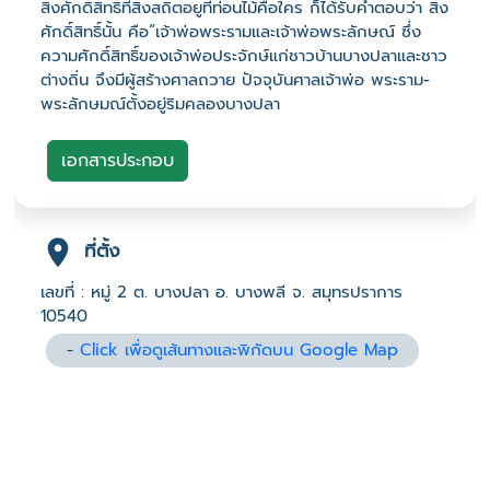
สิ่งศักดิ์สิทธิ์ที่สิงสถิตอยูที่ท่อนไม้คือใคร ก็ได้รับคำตอบว่า สิ่ง
ศักดิ์สิทธิ์นั้น คือ“เจ้าพ่อพระรามและเจ้าพ่อพระลักษณ์ ซึ่ง
ความศักดิ์สิทธิ์ของเจ้าพ่อประจักษ์แก่ชาวบ้านบางปลาและชาว
ต่างถิ่น จึงมีผู้สร้างศาลถวาย ปัจจุบันศาลเจ้าพ่อ พระราม-
พระลักษมณ์ตั้งอยู่ริมคลองบางปลา
เอกสารประกอบ
ที่ตั้ง
เลขที่ : หมู่ 2 ต. บางปลา อ. บางพลี จ. สมุทรปราการ
10540
-
Click เพื่อดูเส้นทางและพิกัดบน Google Map