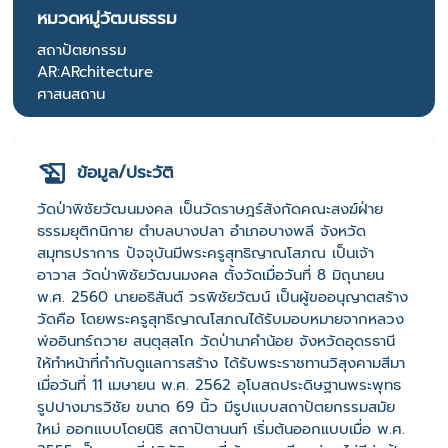
หมวดหมู่วัฒนธรรม
สถาปัตยกรรม
AR:ARchitecture
ศาสนสถาน
ข้อมูล/ประวัติ
วัดป่าพิชัยวัฒนมงคล เป็นวัดราษฎร์สังกัดคณะสงฆ์ฝ่าย
ธรรมยุติกนิกาย ตำบลบางปลา อำเภอบางพลี จังหวัด
สมุทรปราการ ปัจจุบันมีพระครูสุทธิญาณโสภณ เป็นเจ้า
อาวาส วัดป่าพิชัยวัฒนมงคล ตั้งวัดเมื่อวันที่ 8 มิถุนายน
พ.ศ. 2560 นายอธิสันต์ วรพิชัยวัฒน์ เป็นผู้ขออนุญาตสร้าง
วัดคือ โดยพระครูสุทธิญาณโสภณได้รับมอบหมายจากหลวง
พ่ออินทร์ถวาย สนฺตุสฺสโก วัดป่านาคำน้อย จังหวัดอุดรธานี
ให้ทำหน้าที่กำกับดูแลการสร้าง ได้รับพระราชทานวิสุงคามสีมา
เมื่อวันที่ 11 เมษายน พ.ศ. 2562 อุโบสถประดิษฐานพระพุทธ
รูปปางมารวิชัย ขนาด 69 นิ้ว มีรูปแบบสถาปัตยกรรมสมัย
ใหม่ ออกแบบโดยนิธิ สถาปิตานนท์ เริ่มต้นออกแบบเมื่อ พ.ศ.