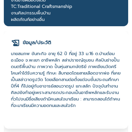
งานช่างฝีมือดั้งเดิม
TC:Traditional Craftsmanship
งานศิลปกรรมพื้นบ้าน
ผลิตภัณฑ์อย่างอื่น
ข้อมูล/ประวัติ
นายสมภพ ขันทะกิจ อายุ 62 ปี ที่อยู่ 33 ม.16 ต.บ้านต๋อม
อ.เมือง จ.พะเยา อาชีพหลัก สล่าปราชญ์ชุมชน ศิลปินช่างปั้น
ดนตรีพื้นบ้าน ภาพวาด ปั้นหุ่นสามกษัตริย์ ภาพเขียนวัดศรี
โคมคำได้รับความรู้ ทักษะ สืบทอดโดยสายเลือดจากพ่อ ที่เคย
เป็นสล่าวาดรูปวัด โดยเลือกสานต่อตั้งแต่จบชั้นประถมศึกษา
ปีที่4 ก็ไปอยู่กับอาจารย์สอนวาดรูป แกะสลัก ปัจจุบันทำงาน
ศิลปยังทำอยู่เพราะสามารถประกอบเป็นอาชีพหลักและรับงาน
ทั่วไปจนมีชื่อเสียงถ้ามีคนสนใจมาเรียน : สามารถสอนได้ถ้าคน
ที่จะมาเรียนมีความอดทนและสนใจรัก