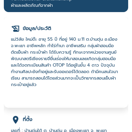
ผ้าและผลิตภัณฑ์จากผ้า
ข้อมูล/ประวัติ
แม่วิลัย ใหม่ต๊ะ อายุ 55 ปี ที่อยู่ 140 ม.11 ต.บ้านตุ่น อ.เมือง
จ.พะเยา อาชีพหลัก ทำไร่ทำนา อาชีพเสริม กลุ่มผ้าฮอมมือ
ตัดเย็บผ้า กระเป๋าผ้า ได้รับความรู้ ทักษะจากหน่วยงานศูนย์
พัฒนาสตรีเชียงรายจึยื่นเร่่องให้มาสอนเลยเกิดกลุ่มฮอมมือ
และได้จดทะเบียนสินค้า OTOP ได้อยู่ในขั้น 4 ดาว ปัจจุบัน
ทำงานศิลปะยังทำอยู่และรับออเดอร์ได้ตลอด ถ้ามีคนสนใจมา
เรียน สามารถสอนได้โดยส่วนมากจะเป็นวิทยากรสอนเย็บผ้า
กระเป๋าอยู่แล้ว
ที่ตั้ง
เลขที่ : บ้านตุ่นใต้ ต. บ้านตุ่น อ. เมืองพะเยา จ. พะเยา