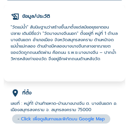
ข้อมูล/ประวัติ
"วัดแม่น้ำ" สันนิษฐานว่าสร้างขึ้นมาตั้งแต่สมัยอยุธยาตอน
ปลาย เดิมมีชื่อว่า "วัดบางนางจีนนอก" ตั้งอยู่ที่ หมู่ที่ 1 ตำบล
บางขันแตก อำเภอเมือง จังหวัดสมุทรสงคราม ด้านหน้าจด
แม่น้ำแม่กลอง ด้านข้างมีคลองบางนางจีนกลางอาณาเขต
ของวัดถูกถนนตัดผ่าน คือถนน ร.พ.ช.บางนางจีน – ปากน้ำ
วิหารหลังเก่าของวัด จึงอยู่อีกฝากถนนด้านหลังวัด
ที่ตั้ง
เลขที่ : หมู่ที่1 บ้านท้ายหาด-บ้านบางนางจีน ต. บางขันแตก อ.
เมืองสมุทรสงคราม จ. สมุทรสงคราม 75000
-
Click เพื่อดูเส้นทางและพิกัดบน Google Map