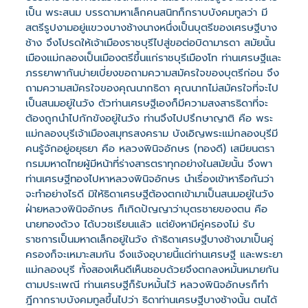
เป็น พระสนม บรรดามหาเล็กคนสนิทก็กราบบังคมทูลว่า มี
สตรีรูปงามอยู่แขวงบางช้างนางหนึ่งเป็นบุตรีของเศรษฐีบาง
ช้าง จึงโปรดให้เจ้าเมืองราชบุรีไปสู่ขอต่อบิดามารดา สมัยนั้น
เมืองแม่กลองเป็นเมืองตรีขึ้นแก่ราชบุรีเมืองโท ท่านเศรษฐีและ
ภรรยาพากันบ่ายเบี่ยงขอถามความสมัครใจของบุตรีก่อน จึง
ถามความสมัครใจของคุณนากธิดา คุณนากไม่สมัครใจที่จะไป
เป็นสนมอยู่ในวัง ตัวท่านเศรษฐีเองก็มีความสงสารธิดาที่จะ
ต้องถูกนำไปกักขังอยู่ในวัง ท่านจึงไปปรึกษาญาติ คือ พระ
แม่กลองบุรีเจ้าเมืองสมุทรสงคราม บังเอิญพระแม่กลองบุรีมี
คนรู้จักอยู่อยุธยา คือ หลวงพินิจอักษร (ทองดี) เสมียนตรา
กรมมหาดไทยผู้มีหน้าที่ร่างสารตราทุกอย่างในสมัยนั้น จึงพา
ท่านเศรษฐีทองไปหาหลวงพินิจอักษร นำเรื่องเข้าหารือกันว่า
จะทำอย่างไรดี มิให้ธิดาเศรษฐีต้องตกเข้ามาเป็นสนมอยู่ในวัง
ฝ่ายหลวงพินิจอักษร ก็เกิดปัญญาว่าบุตรชายของตน คือ
นายทองด้วง ได้บวชเรียนแล้ว แต่ยังหามีคู่ครองไม่ รับ
ราชการเป็นมหาดเล็กอยู่ในวัง ถ้าธิดาเศรษฐีบางช้างมาเป็นคู่
ครองก็จะเหมาะสมกัน จึงแจ้งอุบายนี้แด่ท่านเศรษฐี และพระยา
แม่กลองบุรี ทั้งสองเห็นดีเห็นชอบด้วยจึงตกลงหมั้นหมายกัน
ตามประเพณี ท่านเศรษฐีก็รับหมั้นไว้ หลวงพินิจอักษรก็ทำ
ฎีกากราบบังคมทูลขึ้นไปว่า ธิดาท่านเศรษฐีบางช้างนั้น ตนได้