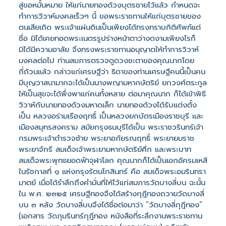
สู่ขอหมั้นหมาย ให้แก่นายทองด้วงบุตรชายไว้แล้ว กำหนดจะ
ทำการวิวาห์มงคลเร็วๆ นี้ ขอพระราชทานให้แก่บุตรชายของ
ตนเสียเถิด พระเจ้าแผ่นดินเป็นเพียงได้ทรงทราบกิติศัพท์แต่
ชื่อ มิได้เคยทอดพระเนตรรูปร่างหน้าตาว่างดงามเพียงไรก็
มิได้มีความอาลัย จึงทรงพระราชทานอนุญาตให้ทำการวิวาห์
มงคลต่อไป ท่านสมภารตรวจดูดวงชะตาของคุณนากโดย
ถี่ถ้วนแล้ว กล่าวแก่เศรษฐีว่า ธิดาของท่านเศรษฐีคนนี้เป็นคน
มีบุญวาสนามากจะได้เป็นนางพญามหากษัตริย์ ยกวงศ์ตระกูล
ให้เป็นสุขจะได้พึ่งพาแก่คนทั้งหลาย ต่อมาคุณนาก ก็ได้เข้าพิธี
วิวาห์กับนายทองด้วงมหาดเล็ก นายทองด้วงได้รับแต่งตั้ง
เป็น หลวงอร่ามเรืองฤทธิ์ เป็นหลวงยกบัตรเมืองราชบุรี และ
เมืองสมุทรสงคราม สมัยกรุงธนบุรีได้เป็น พระราชวรินทร์เจ้า
กรมพระเจ้าตำรวจซ้าย พระยาอภัยรณฤทธิ์ พระยายมราช
พระยาจักรี สมเด็จเจ้าพระยามหากษัตริย์ศึก และพระบาท
สมเด็จพระพุทธยอดฟ้าจุฬาโลก คุณนากก็ได้เป็นเอกอัครมเหสี
ในรัชกาลที่ ๑ แห่งกรุงรัตนโกสินทร์ คือ สมเด็จพระอมรินทรา
มาตย์ เมื่อได้รำลึกถึงคำมั่นที่ให้ไว้แก่สมภารวัดบางลี่บน ฉะนั้น
ใน พ.ศ. ๒๓๒๕ เศรษฐีทองจึงได้สร้างกุฎีทองถวายวัดบางลี่
บน ๓ หลัง วัดบางลี่บนจึงได้ชื่อต่อมาว่า “วัดบางลี่กุฎีทอง”
(เอกสาร วัดภุมรินทร์กุฎีทอง หนังสือที่ระลึกงานพระราชทาน