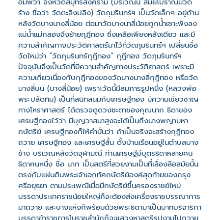
อัมพวา จังหวัดสมุทรสงคราม (บริเวณนี้ สมัยโบราณมีวัด
ร้าง ชื่อว่า วัดตะลิงปลิง) วัดภุมรินทร์ฯ เป็นวัดเล็กๆ อยู่ด้าน
หลังวัดบางนางลี่น้อย ต่อมาวัดบางนาลี่น้อยถูกน้ำเซาะพังลง
แม่น้ำแม่กลองจึงย้ายกุฎีทอง ซึ่งเหลือเพียงหลังเดียว และมี
ความสำคัญทางประวัติศาสตร์มาไว้ที่วัดภุมรินทร์ฯ เปลี่ยนชื่อ
วัดใหม่ว่า “วัดภุมรินทร์กุฎีทอง” กุฎีทอง วัดภุมรินทร์ฯ
ปัจจุบันจึงเป็นวัดที่มีความสำคัญทางประวัติศาสตร์ เพราะมี
ความเกี่ยวเนื่องกับกุฎีทองของวัดบางนางลี่กุฎีทอง หรือวัด
บางลี่บน (บางลี่น้อย) เพราะวัดนี้มีสมภารรูปหนึ่ง (หลวงพ่อ
พระปลัดทิม) เป็นที่สนิทสนมกับเศรษฐีทอง มีความเชี่ยวชาญ
ทางโหราศาสตร์ ได้ตรวจดูดวงชะตาของคุณนาก ธิดาของ
เศรษฐีทองไว้ว่า มีบุญวาสนาสูงจะได้เป็นถึงนางพญามหา
กษัตริย์ เศรษฐีทองก็ให้คำมั่นว่า ถ้าเป็นจริงจะสร้างกุฎีทอง
ถวาย เศรษฐีทอง และเศรษฐีสั้น ตั้งบ้านเรือนอยู่ในตำบลบาง
ช้าง บริเวณหลังวัดจุฬามณี ท่านเศรษฐีมีบุตรธิดาหลายคน
ธิดาคนหนึ่ง ชื่อ นาก เป็นสตรีที่สวยงามเป็นที่เลื่องลือสมัยนั้น
ตรงกับแผ่นดินพระเจ้าเอกทัศกษัตริย์องค์สุดท้ายของกรุง
ศรีอยุธยา ตามประเพณีเมื่อมีกษัตริย์ขึ้นครองราชย์ใหม่
บรรดาประเทศราชน้อยใหญ่ก็จะต้องส่งเครื่องราชบรรณาการ
มาถวาย และบางแห่งก็พร้อมด้วยพระธิดามาเป็นบาทบริจาริกา
บรรดาข้าราชการในราชสำนักก็จะแสวงหาสตรีรูปงามไปถวาย