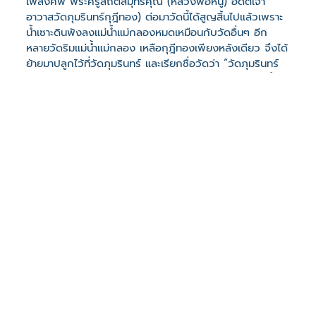
เพลิงศพ พระครูสถิตสมุทรคุณ (หลวงพ่อหนู) อดีตเจ้า
อาวาสวัดภุมรินทร์กุฎีทอง) ต่อมาวัดนี้ได้สูญสิ้นไปแล้วเพราะ
น้ำเซาะดินพังลงแม่น้ำแม่กลองหมดเหมือนกับวัดอื่นๆ อีก
หลายวัดริมแม่น้ำแม่กลอง เหลือกุฎีทองเพียงหลังเดียว จึงได้
ย้ายมาปลูกไว้ที่วัดภุมรินทร์ และเรียกชื่อวัดว่า “วัดภุมรินทร์
กุฎีทอง” ปัจจุบันกุฎีทองได้รับการบูรณะปฏิสังขรณ์ให้ดีขึ้น
สวยงามน่าชม ที่มา :สำนักงานพระพุทธศาสนาจังหวัด
สมุทรสงคราม
ที่ตั้ง
เลขที่ : หมู่ที่8 ท้องคุ้ง ต. สวนหลวง อ. อัมพวา จ.
สมุทรสงคราม 75110
-
Click เพื่อดูเส้นทางและพิกัดบน Google Map