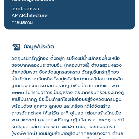
สถาปัตยกรรม
AR:ARchitecture
ศาสนสถาน
ข้อมูล/ประวัติ
วัดภุมรินทร์กุฎีทอง ตั้งอยู่ที่ ริมฝั่งแม่น้ำแม่กลองฝั่งเหนือ
ของปากคลองประชาชมชื่น (คลองบางลี่) ตำบลสวนหลวง
อำเภออัมพวา จังหวัดสมุทรสงคราม วัดภุมรินทร์กุฎีทอง
เป็นวัดโบราณวัดหนึ่งตั้งอยู่หลังวัดบางนางลี่น้อย จากหลัก
ฐานของกรมการศาสนาปรากฏว่าเริ่มเป็นวัดมาตั้งแต่ พ.ศ.
๒๓๓๐ ไม่ทราบว่าใครเป็นผู้สร้าง ต่อมาครอบครัวของนางภู่
สามีไม่ปรากฏ ชื่อเป็นเถ้าแก่โรงหีบอ้อยอยู่จังหวัดนครปฐม
พร้อมด้วย ลูกสาว ลูกเขย และเครือญาติได้จัดสร้าง
ถาวรวัตถุต่างๆ ให้แก่วัด อาทิ อุโบสถ (ต่อมาสร้างใหม่เมื่อ
พ.ศ. ๒๕๐๐) ศาลาการเปรียญ กุฏิ เมื่อ พ.ศ. ๒๔๓๑ และได้
รับวิสุงคามสีมา เมื่อ พ.ศ. ๒๔๘๖ นางภู่ และครอบครัว
(พงษ์พิทักษ์) เดิมมีภูมิลำเนาอยู่ใต้ปากคลองบางจาก ตำบล