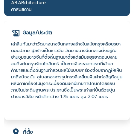
AR:ARchitecture
ศาสนสถาน
ข้อมูล/ประวัติ
เล่าสืบกันมาว่าวัดบางนางจีนกลางสร้างในสมัยกรุงศรีอยุธยา
ตอนปลาย ผู้สร้างเป็นชาวจีน วัดบางนางจีนกลางตั้งอยู่ใน
ย่านชุมชนชาวจีนที่ตั้งถิ่นฐานมาตั้งแต่สมัยอยุธยาตอนปลาย
จนถึงต้นกรุงรัตนโกสินทร์ เป็นชาวจีนระลอกแรกที่เข้ามา
ค้าขายและตั้งถิ่นฐานทำสวนผลไม้แบบยกร่องซึ่งปรากฏให้เห็น
มาถึงปัจจุบัน อุโบสถอาคารรูปทรงสี่เหลี่ยมผืนผ้าก่ออิฐถือปูน
หลังคาเครื่องไม้มุงกระเบื้องดินเผามีชายคาปีกนกโดยรอบ
ภายในประดิษฐานพระประธานซึ่งเป็นพระเก่าแก่ปั้นด้วยปูน
ปางมารวิชัย หน้าตักกว้าง 1.75 เมตร สูง 2.07 เมตร
ที่ตั้ง