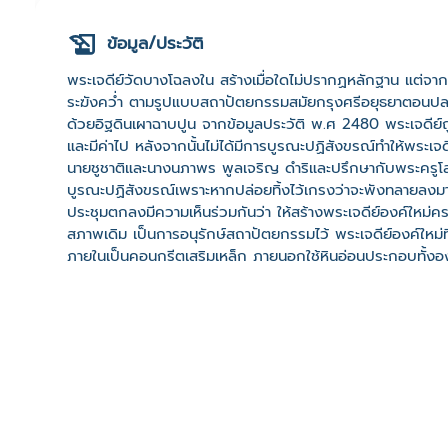
ข้อมูล/ประวัติ
พระเจดีย์วัดบางโฉลงใน สร้างเมื่อใดไม่ปรากฏหลักฐาน แต่จาก
ระฆังคว่ำ ตามรูปแบบสถาปัตยกรรมสมัยกรุงศรีอยุธยาตอนปลาย 
ด้วยอิฐดินเผาฉาบปูน จากข้อมูลประวัติ พ.ศ 2480 พระเจดีย์ถูก
และมีค่าไป หลังจากนั้นไม่ได้มีการบูรณะปฏิสังขรณ์ทำให้พร
นายชูชาติและนางนภาพร พูลเจริญ ดำริและปรึกษากับพระครูโ
บูรณะปฏิสังขรณ์เพราะหากปล่อยทิ้งไว้เกรงว่าจะพังทลายลงมา เจ
ประชุมตกลงมีความเห็นร่วมกันว่า ให้สร้างพระเจดีย์องค์ใหม่คร
สภาพเดิม เป็นการอนุรักษ์สถาปัตยกรรมไว้ พระเจดีย์องค์ใหม
ภายในเป็นคอนกรีตเสริมเหล็ก ภายนอกใช้หินอ่อนประกอบทั้งองค์
เมตร ออกแบบโดยนายภัทร คชภูติ สถาปนิก วันที่ 31 พฤษภา
เสาเข็ม วันที่ 19 พฤษภาคม พ.ศ. 2551 (วันวิสาขบูชา) เวลา
ค่าต่าง ๆ ภายในพระเจดีย์องค์ใหม่ วันที่ 8 พฤษภาคม พ.ศ. 2
บนยอดองค์พระเจดีย์และทำพิธีฉลอง งบประมาณบูรณะพระเจดีย
บาทโดยมีผู้บริจาคดังนี้ 1) นายชูชาติและนางนภาพร พูลเจริญ
1,000,000 บาท 3) พุทธศาสนิกชนชาวตำบลบางโฉลงและใกล้เ
ภาพ สาขา 6 บริจาค 1,500,000 บาท ทุกวันวิสาชบูชาทางวัดบาง