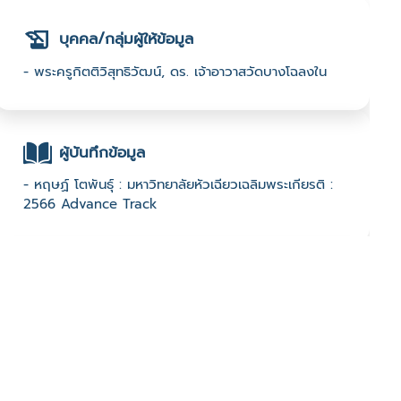
บุคคล/กลุ่มผู้ให้ข้อมูล
- พระครูกิตติวิสุทธิวัฒน์, ดร. เจ้าอาวาสวัดบางโฉลงใน
ผู้บันทึกข้อมูล
- หฤษฏ์ โตพันธุ์ : มหาวิทยาลัยหัวเฉียวเฉลิมพระเกียรติ :
2566 Advance Track
ช่องทางติดต่อ
- โทร 089 023 6790
มีผู้เข้าชมจำนวน :725 ครั้ง