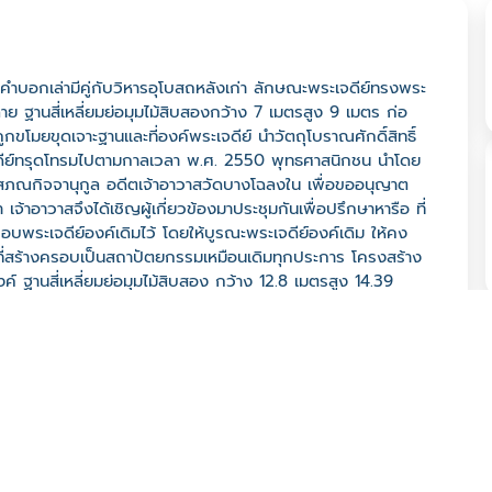
คำบอกเล่ามีคู่กับวิหารอุโบสถหลังเก่า ลักษณะพระเจดีย์ทรงพระ
ฐานสี่เหลี่ยมย่อมุมไม้สิบสองกว้าง 7 เมตรสูง 9 เมตร ก่อ
ขโมยขุดเจาะฐานและที่องค์พระเจดีย์ นำวัตถุโบราณศักดิ์สิทธิ์
ะเจดีย์ทรุดโทรมไปตามกาลเวลา พ.ศ. 2550 พุทธศาสนิกชน นำโดย
สภณกิจจานุกูล อดีตเจ้าอาวาสวัดบางโฉลงใน เพื่อขออนุญาต
้าอาวาสจึงได้เชิญผู้เกี่ยวข้องมาประชุมกันเพื่อปรึกษาหารือ ที่
อบพระเจดีย์องค์เดิมไว้ โดยให้บูรณะพระเจดีย์องค์เดิม ให้คง
่ที่สร้างครอบเป็นสถาปัตยกรรมเหมือนเดิมทุกประการ โครงสร้าง
 ฐานสี่เหลี่ยมย่อมุมไม้สิบสอง กว้าง 12.8 เมตรสูง 14.39
คม พ.ศ. 2550 (วันวิสาขบูชา) เวลา 9.09 น.วางศิลาฤกษ์ตอก
 9.09 น. บรรจุพระบรมสารีริกธาตุ พระธาตุ วัตถุมงคลและของมี
552 (วันวิสาขบูชา) เวลา 09.09 น. ทำพิธียกฉัตรทองคำ 9 ชั้น
์องค์เดิมและก่อสร้างพระเจดีย์องค์ใหม่จำนวน 7,400,000
 บริจาค 4,900,000 บาท 2) นายพริ้ง บัวน้ำจืด บริจาค
คียง คณะสถาปนิกผู้ออกแบบ คณะครูสมาธิสถาบันพลังจิตตานุ
โฉลงในจะจัดให้มีพิธีห่มผ้าพระเจดีย์เพื่อความเป็นสิริมงคล