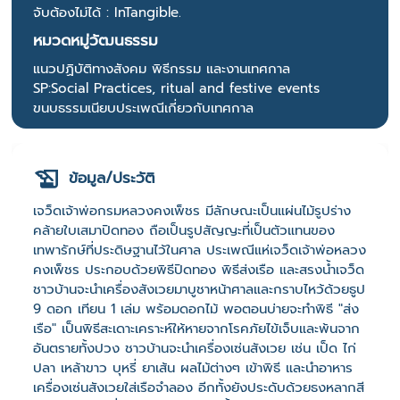
จับต้องไม่ได้ : InTangible.
หมวดหมู่วัฒนธรรม
แนวปฏิบัติทางสังคม พิธีกรรม และงานเทศกาล
SP:Social Practices, ritual and festive events
ขนบธรรมเนียบประเพณีเกี่ยวกับเทศกาล
ข้อมูล/ประวัติ
เจว็ดเจ้าพ่อกรมหลวงคงเพ็ชร มีลักษณะเป็นแผ่นไม้รูปร่าง
คล้ายใบเสมาปิดทอง ถือเป็นรูปสัญญะที่เป็นตัวแทนของ
เทพารักษ์ที่ประดิษฐานไว้ในศาล ประเพณีแห่เจว็ดเจ้าพ่อหลวง
คงเพ็ชร ประกอบด้วยพิธีปิดทอง พิธีส่งเรือ และสรงน้ำเจว็ด
ชาวบ้านจะนำเครื่องสังเวยมาบูชาหน้าศาลและกราบไหว้ด้วยธูป
9 ดอก เทียน 1 เล่ม พร้อมดอกไม้ พอตอนบ่ายจะทำพิธี "ส่ง
เรือ" เป็นพิธีสะเดาะเคราะห์ให้หายจากโรคภัยไข้เจ็บและพ้นจาก
อันตรายทั้งปวง ชาวบ้านจะนำเครื่องเซ่นสังเวย เช่น เป็ด ไก่
ปลา เหล้าขาว บุหรี่ ยาเส้น ผลไม้ต่างๆ เข้าพิธี และนำอาหาร
เครื่องเซ่นสังเวยใส่เรือจำลอง อีกทั้งยังประดับด้วยธงหลากสี