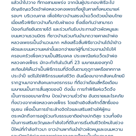
แล้วนำไปวาง ที่ทางสามแพร่ง จากนั้นผู้ประกอบพิธีจะไป
อัญเชิญเจว็ดเจ้าพ่อหลวงคงเพชรที่อยู่ในศาลทั้งหมดมาแห่
รอบๆ บริเวณศาล เพื่อให้ชาวบ้านสรงน้ำเจว็ดด้วยน้ำอบไทย
เมื่อเสร็จพิธีชาวบ้านก็มารับผ้าแดง ซึ่งเชื่อกันว่าสามารถ
ป้องกันภัยอันตรายได้ และร่วมกันรับประทานข้าวผัดหมูและ
ขนมหวานรวมมิตร ที่ชาวบ้านร่วมกันนำมาถวายศาลเจ้าพ่อ
หลวงเพชรเป็นจำนวนมาก หลังเสร็จสิ้นพิธีชาวบ้านได้นำข้าว
ผัดและขนมหวานเหล่านั้นแจกจ่ายแก่ผู้ที่มาร่วมงานนำไปให้
ครอบครัวเพื่อความเป็นสิริมงคล ประเพณีแห่เจว็ดเจ้าพ่อ
หลวงคงเพ็ชร มักจะทำกันในวันที่ 23 เมษายนของทุกปี
สะท้อนให้เห็นว่าเป็นพิธีกรรมที่จัดขึ้นตามฤดูกาลหรือเทศกาล
ประจำปี แต่ไม่ใช่พิธีกรรมแห่งชีวิต อันเนื่องมาจากสังคมไทยมี
รากฐานมาจากสังคมเกษตรกรรม ที่ถือว่าเดือนสี่หรือเดือน
เมษายนเป็นการสิ้นสุดของปี ดังนั้น การทำพิธีแห่เจว็ดจึง
เป็นการขอขมาลาโทษ ปัดเป่าความชั่วร้าย อันตรายและโรคภัย
ทั้งปวงจากพ่อหลวงคงเพ็ชร โดยอ้างอิงสิ่งศักดิ์สิทธิ์ของ
ชุมชน เพื่อเป็นการชำระล้างจิตใจและเสริมสร้างให้ผู้คน
ตระหนักถึงการอยู่ร่วมกับธรรมชาติอย่างปกติสุข รวมทั้งยัง
เป็นการเสริมขวัญและกำลังใจที่ดีในการเริ่มต้นชีวิตใหม่ในช่วง
ปีใหม่ที่กำลังก้าวมา ชาวบ้านพากันนำข้าวผัดหมูและขนมหวาน