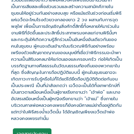
รวมมิตรใส่เข่งมาถวายพ่อหลวงคงเพ็ชรเป็นจำนวนมาก
เป็นการเสียสละเพื่อส่วนรวมและสร้างความสามัคคีภายใน
ชุมชนให้อยู่ร่วมกันอย่างสงบสุข หรือแม้แต่ในช่วงก่อนเริ่มพิธี
แห่เจว็ดจะโหมโรงด้วยวงกลองยาว 2 วง ผสานกับการจุด
พลุไฟ เพื่อเป็นการอัญเชิญสิ่งศักดิ์สิทธิ์ทั้งหลายให้มาร่วมใน
งานพิธีที่จัดขึ้นและประสิทธิ์ประสาทพรมงคลแก่งานพิธีนั้นๆ
และกระตุ้นให้เกิดความรู้สึกร่วมเป็นอันหนึ่งอันเดียวกันของ
คนในชุมชน ผู้คนจะเดินเข้ามาในบริเวณพิธีกันอย่างพร้อม
เพรียงด้วยสัญชาตญาณของมนุษย์ที่เชื่อว่าพิธีกรรมจะนำพา
ความเป็นสิริมงคลมาให้แก่ตนเองและครอบครัว ก่อให้เกิดเป็น
บรรทัดฐานทางศีลธรรมในวัฒนธรรมท้องถิ่นของพวกเขาใน
ที่สุด ซึ่งสัญญะในการถือปฏิบัติแบบนี้ ผู้คนในชุมชนอาจจะ
เกิดภาวะการรับรู้หรือไม่ก็ได้แต่ได้ยึดถือปฏิบัติติดต่อกันจน
เป็นประเพณี เป็นที่น่าสังเกตว่า เจว็ดจะเป็นได้ทั้งเทพารักษ์ที่
เป็นเทวดาเสมือนหนึ่งเป็นผู้ชายเรียกขานว่า “เจ้าพ่อ” และนาง
อัปสรเสมือนหนึ่งเป็นผู้หญิงเรียกขานว่า “เจ้าแม่” ซึ่งภายใน
บริเวณศาลพ่อหลวงคงเพชรก็ยังคงมีศาลแม่ย่าตั้งอยู่ติดกัน
แต่ทว่าในพิธีสรงน้ำเจว็ดนั้น ได้อัญเชิญเพียงเจว็ดเจ้าพ่อ
หลวงคงเพชรเท่านั้น