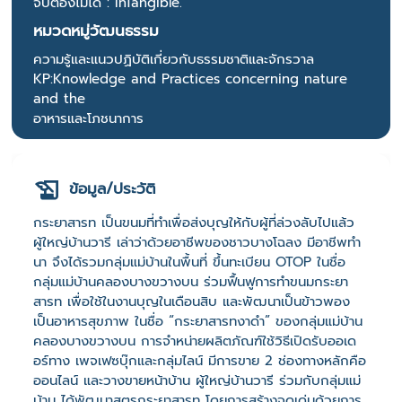
จับต้องไม่ได้ : InTangible.
หมวดหมู่วัฒนธรรม
ความรู้และแนวปฏิบัติเกี่ยวกับธรรมชาติและจักรวาล
KP:Knowledge and Practices concerning nature
and the
อาหารและโภชนาการ
ข้อมูล/ประวัติ
กระยาสารท เป็นขนมที่ทำเพื่อส่งบุญให้กับผู้ที่ล่วงลับไปแล้ว
ผู้ใหญ่บ้านวารี เล่าว่าด้วยอาชีพของชาวบางโฉลง มีอาชีพทำ
นา จึงได้รวมกลุ่มแม่บ้านในพื้นที่ ขึ้นทะเบียน OTOP ในชื่อ
กลุ่มแม่บ้านคลองบางขวางบน ร่วมฟื้นฟูการทำขนมกระยา
สารท เพื่อใช้ในงานบุญในเดือนสิบ และพัฒนาเป็นข้าวพอง
เป็นอาหารสุขภาพ ในชื่อ “กระยาสารทงาดำ” ของกลุ่มแม่บ้าน
คลองบางขวางบน การจำหน่ายผลิตภัณฑ์ใช้วิธีเปิดรับออเด
อร์ทาง เพจเฟซบุ๊กและกลุ่มไลน์ มีการขาย 2 ช่องทางหลักคือ
ออนไลน์ และวางขายหน้าบ้าน ผู้ใหญ่บ้านวารี ร่วมกับกลุ่มแม่
บ้าน ได้พัฒนาสูตรกระยาสารท โดยการสร้างจุดเด่นด้วยการ