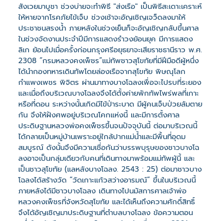
สังเวยมาบูชา ช่วงบ่ายจะทำพิธี "ส่งเรือ" เป็นพิธีสะเดาะเคราะห์
ให้หายจากโรคภัยไข้เจ็บ ช่วงเช้าจะอัญเชิญเจว็ดลงมาให้
ประชาชนสรงน้ำ ภายหลังในช่วงเย็นก็จะอัญเชิญกลับขึ้นศาล
ในช่วงจัดงานประจำปีมีการแสดงรำวงย้อนยุค มีการแสดง
ลิเก ย้อนไปเมื่อครั้งก่อนกรุงศรีอยุธยาจะเสียราชธานีราว พ.ศ.
2308 “กรมหลวงคงเพ็ชร”แม่ทัพชาวสุโขทัยที่มีฝีมือดีผู้หนึ่ง
ได้นำกองทหารเดินทัพโดยล่องเรือจากสุโขทัย พิษณุโลก
กำแพงเพชร พิจิตร ผ่านมาทางบางโฉลงเพื่อจะไปรบที่ระยอง
และเมื่อถึงบริเวณบางโฉลงจึงได้ตั้งค่ายพักทัพไพร่พลที่เกาะ
หรือที่ดอน ระหว่างนั้นเกิดมีไข้ป่าระบาด มีผู้คนเจ็บป่วยล้มตาย
กัน จึงให้ฝังศพอยู่บริเวณโคกแห่งนี้ และมีการตั้งศาล
ประดิษฐานหลวงพ่อคงเพ็ชรขึ้นจนปัจจุบันนี้ ต่อมาบริเวณนี้
ได้กลายเป็นหมู่บ้านเพราะอยู่ใกล้ปากแม่น้ำและมีพื้นที่อุดม
สมบูรณ์ ดังนั้นจึงมีความเชื่อกันว่าบรรพบุรุษของชาวบางโฉ
ลงอาจเป็นกลุ่มเดียวกับคนที่เดินทางมาพร้อมแม่ทัพผู้นี้ และ
เป็นชาวสุโขทัย (แลหลังบางโฉลง. 2543 : 25) ต่อมาชาวบาง
โฉลงได้สร้างวัด “วัดเกาะแก้วสว่างอารมณ์” ขึ้นในบริเวณนี้
ภายหลังได้มีชาวบางโฉลง เดินทางไปนมัสการศาลเจ้าพ่อ
หลวงคงเพ็ชรที่จังหวัดสุโขทัย และได้เห็นถึงความศักดิ์สิทธิ์
จึงได้อัญเชิญมาประดิษฐานที่ตำบลบางโฉลง ข้อความตอน