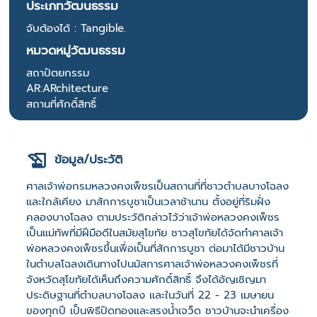
ประเภทวัฒนธรรม
จับต้องได้ : Tangible.
หมวดหมู่วัฒนธรรม
สถาปัตยกรรม
AR:ARchitecture
สถานที่ศักดิ์สิทธิ์
ข้อมูล/ประวัติ
ศาลเจ้าพ่อกรมหลวงคงเพ็ชรเป็นสถานที่ที่ชาวตำบลบางโฉลง
และใกล้เคียง มาสักการบูชาเป็นเวลาช้านาน ตั้งอยู่ที่ริมฝั่ง
คลองบางโฉลง ตามประวัติกล่าวไว้ว่าเจ้าพ่อหลวงคงเพ็ชร
เป็นแม่ทัพที่มีฝีมือดีในสมัยสุโขทัย ชาวสุโขทัยได้จัดทำศาลเจ้า
พ่อหลวงคงเพ็ชรขึ้นเพื่อเป็นที่สักการบูชา ต่อมาได้มีชาวบ้าน
ในตำบลโฉลงเดินทางไปนมัสการศาลเจ้าพ่อหลวงคงเพ็ชรที่
จังหวัดสุโขทัยได้เห็นถึงความศักดิ์สิทธิ์ จึงได้อัญเชิญมา
ประดิษฐานที่ตำบลบางโฉลง และในวันที่ 22 - 23 เมษายน
ของทุกปี เป็นพิธีปิดทองและสรงน้ำเจว็ด ชาวบ้านจะนำเครื่อง