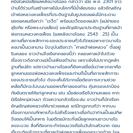
หนึ่งในหนังสือแลหลังบางโฉลง กล่าวว่า เมื่อ พ.ศ. 2301 ชาว
บ้านได้ร่วมกันสร้างศาลไม้บนโคกที่มีน้ำล้อมรอบ แล้วอัญเชิญ
เจ้าพ่อหลวงคงเพ็ชรที่ประดิษฐานในรูปของแผ่นไม้กระดาน
ยอดแหลมเรียกว่า “เจว็ด” พร้อมเจว็ดของแม่ย่า (แม่ย่าของ
สุโขทัย หรือพระนางเสือง) และอัญเชิญมาประดิษฐานที่ศาลเจ้า
พ่อกรมหลวงคงเพ็ชร (แลหลังบางโฉลง. 2543 : 25) เป็น
สถานที่เคารพสักการะของประชาชนทั่วไปโดยเฉพาะชาวบางโฉ
ลงมาเป็นเวลานาน ปัจจุบันเรียกว่า “ศาลเจ้าพ่อหลวง” ตั้งอยู่
ริมคลอง ชาวบ้านจึงเรียกคลองนี้ว่า คลองศาลเจ้าไปด้วย
เรื่องราวดังกล่าวแม้เป็นเพียงตำนาน เพราะยังไม่ปรากฏหลัก
ฐานที่แน่ชัด แต่ชาวบ้านบางโฉลงก็ยังคงเชื่อมั่นว่าพวกเขาคือ
ลูกหลานของพ่อหลวงคงเพ็ชรและท่านก็เป็นที่เคารพสักการะ
ของประชาชนทั่วไป ดังจะเห็นได้จากเมื่อต้องการความช่วย
เหลือก็มักจะไปบนบานขอพรที่ศาลของท่าน คุ้มครองปกป้อง
ภัยอันตรายให้แก่ลูกหลาน เช่น เมื่อล่องเรือไปตามคลอง หาก
มีเรือใหญ่สวนมา ด้วยความกลัวเรือจะล่ม ชาวบ้านก็มักเรียก
อัญเชิญพ่อหลวงให้มาช่วยเสมอ แต่มีกฎเกณฑ์ว่า หากบน
เรื่องการเกณฑ์ทหารก็จะไม่สำเร็จเพราะเชื่อกันว่าท่านเป็นแม่ทัพ
จึงชอบให้เป็นทหาร ในอดีตแม้กระทั่งเมื่อลูกหลานชาวบางโฉ
ลงจะบวช สิ่งที่ต้องกระทำก่อนบวชคือในวันโกนหัวนาค ตอน
เย็นจะต้องไปกราบที่ศาลเจ้าพ่อหลวงเพื่อขอลาบวชด้วย (แล