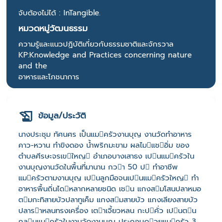
จับต้องไม่ได้ : InTangible.
หมวดหมู่วัฒนธรรม
ความรู้และแนวปฏิบัติเกี่ยวกับธรรมชาติและจักรวาล
KP:Knowledge and Practices concerning nature
and the
อาหารและโภชนาการ
ข้อมูล/ประวัติ
นางประชุม ทัศนศร เป็นแมครัวงานบุญ งานวัดทำอาหาร
คาว-หวาน ทำขิงดอง น้ำพริกมะขาม ผลไมแชอิ่ม ของ
ตำบลศีรษะจรเขใหญ อำเภอบางเสาธง เปนแมครัวใน
งานบุญงานวัดในพื้นที่มานาน กวา 50 ป ทำอาชีพ
แมครัวตามงานบุญ เปนลูกมือจนเปนแมครัวใหญ ทำ
อาหารพื้นถิ่นไดหลากหลายชนิด เชน แกงสมโสนปลาหมอ
ตมกะทิสายบัวปลาทูเค็ม แกงสมสายบัว แกงเลียงสายบัว
ปลาราหลนทรงเครื่อง เตาเจี้ยวหลน กะปคั่ว เปนตน
กลุมแมครัวในงานวัดงานบุญ ประกอบดวยแมครัว 3