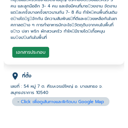
คน และลูกมืออีก 3- 4 คน และยังมีคนที่มาชวยงาน จัดงาน
แตละครั้งบางครั้งยาวนานกัน 7- 8 คืน ทำใหคนพื้นถิ่นเดิม
ตางไดรูจักกัน มีความสัมพันธที่ดีและชวยเหลือกันในเท
ศกาลตาง ๆ การทำอาหารมักจะใชวัตถุดิบจากคนในพื้นที่
ขาว ปลา พริก ผักสวนครัว ทำใหมีรายไดเกื้อหนุน
แบงปนกันในพื้นที่
เอกสารประกอบ
ที่ตั้ง
เลขที่ : 54 หมู่ 7 ต. ศีรษะจรเข้ใหญ่ อ. บางเสาธง จ.
สมุทรปราการ 10540
-
Click เพื่อดูเส้นทางและพิกัดบน Google Map