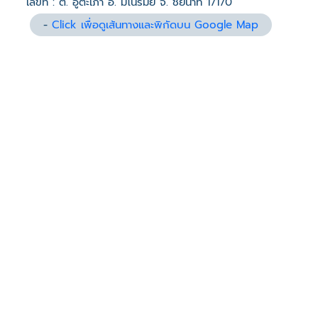
เลขที่ : ต. อู่ตะเภา อ. มโนรมย์ จ. ชัยนาท 17170
-
Click เพื่อดูเส้นทางและพิกัดบน Google Map