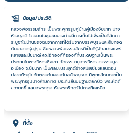
ข้อมูล/ประวัติ
หลวงพ่อธรรมจักร เป็นพระพุทธรูปคู่บ้านคู่เมืองชัยนาท ปาง
ห้ามญาติ โดยคนในชุมชนบางท่านมีการเก็บไว้เพื่อเป็นที่สักกา
ระบูชาในบ้านของตนจากการที่ได้รับจากบรรพบุรุษและสืบทอด
กันมาจากรุ่นสู่รุ่น ซึ่งหลวงพ่อธรรมจักรที่เป็นที่รู้จักอย่างแพร่
หลายและมีขนาดใหญ่อีกองค์คือองค์ที่ประดิษฐานเป็นพระ
ประธานในพระวิหารเชิงเขา วัดธรรมามูลวรวิหาร ต.ธรรมมูล
อ.เมือง จ.ชัยนาท เป็นศิลปะประยุกต์ช่างสมัยเชียงแสนตอน
ปลายถึงสุโขทัยตอนต้นผสมกับสมัยอยุธยา มีพุทธลักษณะเป็น
พระพุทธรูปปางห้ามญาติ ประทับยืนบนฐานดอกบัว พระหัตถ์
ขวายกขึ้นเสมอพระอุระ หันพระพักตร์ไปทางทิศเหนือ
ที่ตั้ง