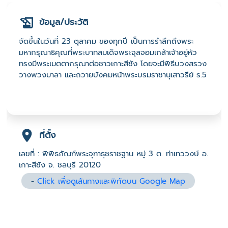
ข้อมูล/ประวัติ
จัดขึ้นในวันที่ 23 ตุลาคม ของทุกปี เป็นการรำลึกถึงพระ
มหากรุณาธิคุณที่พระบาทสมเด็จพระจุลจอมเกล้าเจ้าอยู่หัว
ทรงมีพระเมตตากรุณาต่อชาวเกาะสีชัง โดยจะมีพิธีบวงสรวง
วางพวงมาลา และถวายบังคมหน้าพระบรมราชานุเสาวรีย์ ร.5
ที่ตั้ง
เลขที่ : พิพิธภัณฑ์พระจุฑาธุชราชฐาน หมู่ 3 ต. ท่าเทววงษ์ อ.
เกาะสีชัง จ. ชลบุรี 20120
-
Click เพื่อดูเส้นทางและพิกัดบน Google Map