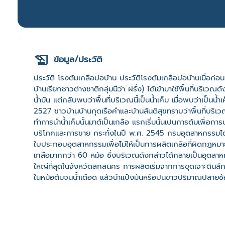
ข้อมูล/ประวัติ
ประวัติ โรงต้มเกลือบ่อบ้าน ประวัติโรงต้มเกลือบ่อบ้านเมื่อก่อ
บ้านเรียกชาวต่างชาติกลุ่มนีว่า ฝรั่ง) ได้เข้ามาใช้พื้นที่บริเว
น้ำมัน แต่กลับพบว่าพื้นที่บริเวณนี้เป็นน้ำเค็ม เมื่อพบว่าเป็นน
2527 ชาวบ้านบ้านกุดเรือคำและบ้านสันติสุขทราบว่าพื้นที่บริเวณ
ทำการนำน้ำเค็มนั้นมาต้เป็นเกลือ แรกเริ่มนั้นเปนการต้มเพื่อ
บริโภคและการขาย กระทั่งในปี พ.ศ. 2545 กรมอุตสาหกรรมได้อ
ใบประกอบอุตสาหกรรมเพื่อไม่ให้เป็นการผลิตเกลือที่ผิดกฎหมา
เกลือมากกว่า 60 หม้อ ซึ่งบริเวณดังกล่าวได้กลายเป็นอุตสาหก
ใหญ่ที่สุดในจังหวัดสกลนคร การผลิตเริ่มจากการขุดเจาะดินลึก
ในหม้อต้มจนน้ำเดือด แล้วนำแป้งมันหรือปูนขาวปริมาณปลายช้อนโต
ใช้ไฟต้มให้คงที่ ฟืนที่ใช้จะเป็นฟืนไม้ยางพารา ใช้เวลาต้มอยู
1 ชม. จากนั้นนำลงมาต้มอีกครั้ง 6 ชม. และนำขึ้นมาพักและก
-18.00 น.) ขั้นตอนนี้เป็นการต้มเกลือขาว ในส่วนของการต้มเก
และนำมะตูมแห้งที่ทุบเป็นชิ้นเล็กๆประมาณ 1-2 กิโลกรัมใส่ในถุ