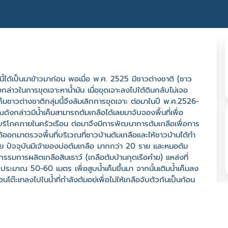
นนี้ได้เป็นนาข้าวมาก่อน พอเมื่อ พ.ศ. 2525 มีชาวต่างชาติ (ชาว
ณดังกล่าวในการขุดเจาะหาน้ำมัน เมื่อขุดเจาะลงไปใต้ดินกลับไม่เจอ
้ำเค็มชาวต่างชาติกลุ่มนี้จึงล้มเลิกการขุดเจาะ ต่อมาในปี พ.ศ.2526-
ดังกล่าวมีน้ำเค็มสามารถต้มเกลือได้เลยมาจับจองพื้นที่เพื่อ
การบริโภคภายในครัวเรือน ต่อมาจึงมีการพัฒนาการต้มเกลือเพื่อการ
อกมาตรวจพื้นที่บริเวณที่ชาวบ้านต้มเกลือและให้ชาวบ้านได้ทำ
ย ปัจจุบันมีเจ้าของบ่อต้มเกลือ มากกว่า 20 ราย และหมอต้ม
รรมการผลิตเกลือสินเธาว์ (เกลือต้มบ้านกุดเรือคำฆ) แหล่งที่
ประมาณ 50-60 เมตร เพื่อสูบน้ำเค็มขึ้นมา จากนั้นเติมน้ำเค็มลง
๊ะเทลงไปในน้ำที่กำลังต้มอยู่เพื่อไม่ให้เกลือจับตัวกันเป็นก้อน
่ที่ 12 ชม. ต้มครบ 6 ชม.แรกแล้วนำขึ้นมาพักไว้บนคานก่อน ประมาณ
รอก ใช้เวลาในการต้ม พัก กรอก ทั้งหมด 15 ชม. (01.00 น.
ลือมะตูมหรือเกลือแดงมีขั้นตอนดังนี้ เติมน้ำเค็มลงในหม้อต้ม
งตาข่ายไนล่อนและนำมาแช่ในน้ำเค็มที่เตรียมไว้ แช่ไว้ประมาณ 6