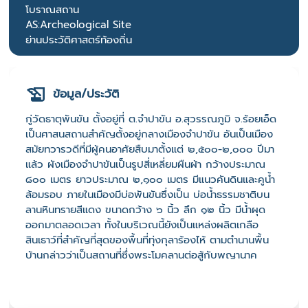
โบราณสถาน
AS:Archeological Site
ย่านประวัติศาสตร์ท้องถิ่น
ข้อมูล/ประวัติ
กู่วัดธาตุพันขัน ตั้งอยู่ที่ ต.จำปาขัน อ.สุวรรณภูมิ จ.ร้อยเอ็ด
เป็นศาสนสถานสำคัญตั้งอยู่กลางเมืองจำปาขัน อันเป็นเมือง
สมัยทวารวดีที่มีผู้คนอาศัยสืบมาตั้งแต่ ๒,๕๐๐-๒,๐๐๐ ปีมา
แล้ว ผังเมืองจำปาขันเป็นรูปสี่เหลี่ยมผืนผ้า กว้างประมาณ
๘๐๐ เมตร ยาวประมาณ ๒,๑๐๐ เมตร มีแนวคันดินและคูน้ำ
ล้อมรอบ ภายในเมืองมีบ่อพันขันซึ่งเป็น บ่อน้ำธรรมชาติบน
ลานหินทรายสีแดง ขนาดกว้าง ๖ นิ้ว ลึก ๑๒ นิ้ว มีน้ำผุด
ออกมาตลอดเวลา ทั้งในบริเวณนี้ยังเป็นแหล่งผลิตเกลือ
สินเธาว์ที่สำคัญที่สุดของพื้นที่ทุ่งกุลาร้องไห้ ตามตำนานพื้น
บ้านกล่าวว่าเป็นสถานที่ซึ่งพระโมคลานต่อสู้กับพญานาค