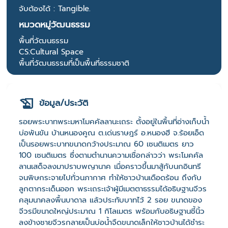
จับต้องได้ : Tangible.
หมวดหมู่วัฒนธรรม
พื้นที่วัฒนธรรม
CS:Cultural Space
พื้นที่วัฒนธรรมที่เป็นพื้นที่ธรรมชาติ
ข้อมูล/ประวัติ
รอยพระบาทพระมหาโมคคัลลานะเถระ ตั้งอยู่ในพื้นที่อ่างเก็บน้ำ
บ่อพันขัน บ้านหนองคูณ ต.เด่นราษฎร์ อ.หนองฮี จ.ร้อยเอ็ด
เป็นรอยพระบาทขนาดกว้างประมาณ 60 เซนติเมตร ยาว
100 เซนติเมตร ซึ่งตามตำนานความเชื่อกล่าวว่า พระโมคคัล
ลานเสด็จลงมาปราบพญานาค เมื่อคราวขึ้นมาสู้กับนกอินทรี
จนพิษกระจายไปทั่วนภากาศ ทำให้ชาวบ้านเดือดร้อน ถึงกับ
ลูกตากระเด็นออก พระเถระเจ้าผู้มีเมตตาธรรมได้อธิษฐานจีวร
คลุมนาคลงพื้นบาดาล แล้วประทับบาทไว้ 2 รอย ขนาดของ
จีวรมีขนาดใหญ่ประมาณ 1 กิโลเมตร พร้อมกับอธิษฐานชี้นิ้ว
ลงข้างชายจีวรกลายเป็นบ่อน้ำจืดขนาดเล็กให้ชาวบ้านได้ชำระ