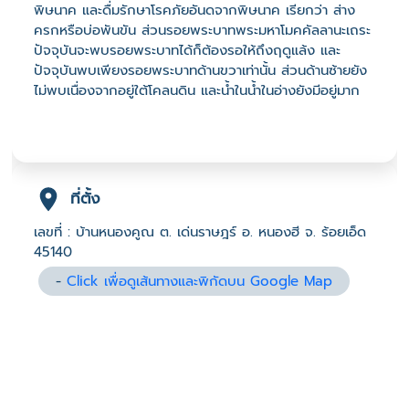
พิษนาค และดื่มรักษาโรคภัยอันดจากพิษนาค เรียกว่า ส่าง
ครกหรือบ่อพันขัน ส่วนรอยพระบาทพระมหาโมคคัลลานะเถระ
ปัจจุบันจะพบรอยพระบาทได้ก็ต้องรอให้ถึงฤดูแล้ง และ
ปัจจุบันพบเพียงรอยพระบาทด้านขวาเท่านั้น ส่วนด้านซ้ายยัง
ไม่พบเนื่องจากอยู่ใต้โคลนดิน และน้ำในน้ำในอ่างยังมีอยู่มาก
ที่ตั้ง
เลขที่ : บ้านหนองคูณ ต. เด่นราษฎร์ อ. หนองฮี จ. ร้อยเอ็ด
45140
-
Click เพื่อดูเส้นทางและพิกัดบน Google Map