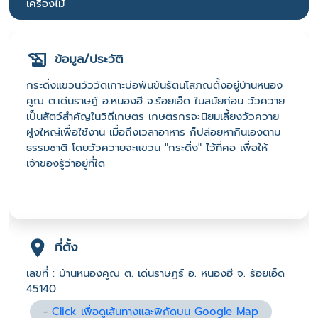
เครื่องไม้
ข้อมูล/ประวัติ
กระดิ่งแขวนวัววัดเกาะบ่อพันขันรัตนโสภณตั้งอยู่บ้านหนอง
คูณ ต.เด่นราษฎ์ อ.หนองฮี จ.ร้อยเอ็ด ในสมัยก่อน วัวควาย
เป็นสัตว์สำคัญในวิถีเกษตร เกษตรกรจะนิยมเลี้ยงวัวควาย
ฝูงใหญ่เพื่อใช้งาน เมื่อถึงเวลาอาหาร ก็ปล่อยหากินเองตาม
ธรรมชาติ โดยวัวควายจะแขวน "กระดิ่ง" ไว้ที่คอ เพื่อให้
เจ้าของรู้ว่าอยู่ที่ใด
ที่ตั้ง
เลขที่ : บ้านหนองคูณ ต. เด่นราษฎร์ อ. หนองฮี จ. ร้อยเอ็ด
45140
-
Click เพื่อดูเส้นทางและพิกัดบน Google Map