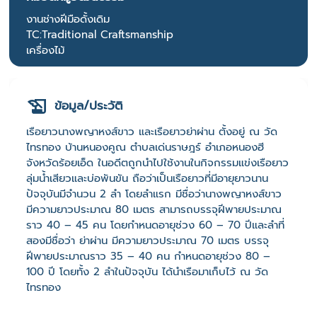
งานช่างฝีมือดั้งเดิม
TC:Traditional Craftsmanship
เครื่องไม้
ข้อมูล/ประวัติ
เรือยาวนางพญาหงส์ขาว และเรือยาวย่าผ่าน ตั้งอยู่ ณ วัด
ไทรทอง บ้านหนองคูณ ตำบลเด่นราษฎร์ อำเภอหนองฮี
จังหวัดร้อยเอ็ด ในอดีตถูกนำไปใช้งานในกิจกรรมแข่งเรือยาว
ลุ่มน้ำเสียวและบ่อพันขัน ถือว่าเป็นเรือยาวที่มีอายุยาวนาน
ปัจจุบันมีจำนวน 2 ลำ โดยลำแรก มีชื่อว่านางพญาหงส์ขาว
มีความยาวประมาณ 80 เมตร สามารถบรรจุฝีพายประมาณ
ราว 40 – 45 คน โดยกำหนดอายุช่วง 60 – 70 ปีและลำที่
สองมีชื่อว่า ย่าผ่าน มีความยาวประมาณ 70 เมตร บรรจุ
ฝีพายประมาณราว 35 – 40 คน กำหนดอายุช่วง 80 –
100 ปี โดยทั้ง 2 ลำในปัจจุบัน ได้นำเรือมาเก็บไว้ ณ วัด
ไทรทอง