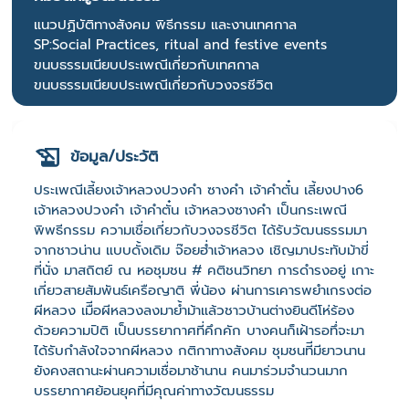
แนวปฏิบัติทางสังคม พิธีกรรม และงานเทศกาล
SP:Social Practices, ritual and festive events
ขนบธรรมเนียบประเพณีเกี่ยวกับเทศกาล
ขนบธรรมเนียบประเพณีเกี่ยวกับวงจรชีวิต
ข้อมูล/ประวัติ
ประเพณีเลี้ยงเจ้าหลวงปวงคำ ซางคำ เจ้าคำตั๋น เลี้ยงปาง6
เจ้าหลวงปวงคำ เจ้าคำตั๋น เจ้าหลวงซางคำ เป็นกระเพณี
พิพธีกรรม ความเชื่อเกี่ยวกับวงจรชีวิต ได้รับวัฒนธรรมมา
จากชาวน่าน แบบดั้งเดิม จ๊อยฮ่ำเจ้าหลวง เชิญมาประทับม้าขี่
ที่นั่ง มาสถิตย์ ณ หอชุมชน # คติชนวิทยา การดำรงอยู่ เกาะ
เกี่ยวสายสัมพันธ์เครือญาติ พี่น้อง ผ่านการเคารพยำเกรงต่อ
ผีหลวง เมืีอผีหลวงลงมาย้ำม้าแล้วชาวบ้านต่างยินดีโห่ร้อง
ด้วยความปิติ เป็นบรรยากาศที่คึกคัก บางคนก็เฝ้ารอทึ่จะมา
ได้รับกำลังใจจากผีหลวง กติกาทางสังคม ชุมชนทีีมียาวนาน
ยังคงสถานะผ่านความเชื่อมาช้านาน คนมาร่วมจำนวนมาก
บรรยากาศย้อนยุคที่มีคุณค่าทางวัฒนธรรม