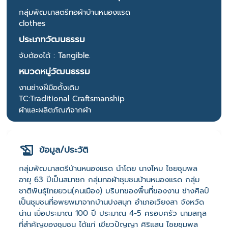
กลุ่มพัฒนาสตรีทอผ้าบ้านหนองแรด
clothes
ประเภทวัฒนธรรม
จับต้องได้ : Tangible.
หมวดหมู่วัฒนธรรม
งานช่างฝีมือดั้งเดิม
TC:Traditional Craftsmanship
ผ้าและผลิตภัณฑ์จากผ้า
ข้อมูล/ประวัติ
กลุ่มพัฒนาสตรีบ้านหนองแรด นำโดย นางไหม ไชยชุมพล
อายุ 63 ปีเป็นสมาชก กลุ่มทอผ้าชุมชนบ้านหนองแรด กลุ่ม
ชาติพันธุ์ไทยยวน(คนเมือง) บริบทของพื้นที่ของงาน ช่างศิลป์
เป็นชุมชนที่อพยพมาจากบ้านปงสนุก อำเภอเวียงสา จังหวัด
น่าน เมื่อประมาณ 100 ปี ประมาณ 4-5 ครอบครัว นามสกุล
ที่สำคัญของชุมชน ได้แก่ เขียวปัญญา ศิริแสน ไชยชุมพล