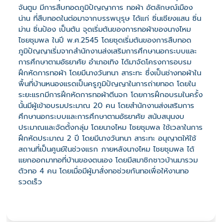
จันตูม มีการสืบทอดภูมิปัญญาการ ทอผ้า อัตลักษณ์เมือง
น่าน ที่สืบทอดในต่อมาจากบรรพบุรุษ ได้แก่ ซิ่นเชียงแสน ซิ่น
ม่าน ซิ่นป้อง เป็นต้น จุดเริ่มต้นของการทอผ้าของนางไหม
ไชยชุมพล ในปี พ.ศ.2545 โดยชุดเริ่มต้นของการสืบทอด
ภูมิปัญญาเริ่มจากสำนักงานส่งเสริมการศึกษานอกระบบและ
การศึกษาตามอัธยาศัย อำเภอเทิง ได้มาจัดโครงการอบรม
ฝึกหัดการทอผ้า โดยมีนางวันทนา สาระทะ ซึ่งเป็นช่างทอผ้าใน
พื้นที่บ้านหนองแรดเป็นครูภูมิปัญญาในการถ่ายทอด โดยใน
ระยะแรกมีการฝึกหัดการทอผ้าตีนจก โดยการฝึกอบรมในครั้ง
นั้นมีผู้เข้าอบรมประมาณ 20 คน โดยสำนักงานส่งเสริมการ
ศึกษานอกระบบและการศึกษาตามอัธยาศัย สนับสนุนงบ
ประมาณและจัดตั้งกลุ่ม โดยนางไหม ไชยชุมพล ใช้เวลาในการ
ฝึกหัดประมาณ 2 ปี โดยมีนางวันทนา สาระทะ อนุญาตให้ใช้
สถานที่เป็นศูนย์ในช่วงแรก ภายหลังนางไหม ไชยชุมพล ได้
แยกออกมาทอที่บ้านของตนเอง โดยมีสมาชิกชาวบ้านมารวม
ตัวทอ 4 คน โดยเมื่อมีผู้มาสั่งทอช่วยกันทอเพื่อให้งานทอ
รวดเร็ว