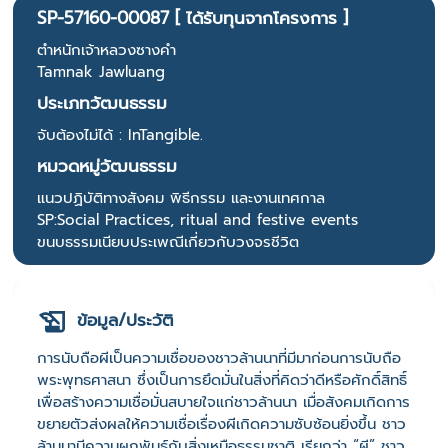
SP-57160-00087 [ ได้รับทุนจากโครงการ ]
ตำหนักเจ้าหลวงซางคำ
Tamnak Jawluang
ประเภทวัฒนธรรม
จับต้องไม่ได้ : InTangible.
หมวดหมู่วัฒนธรรม
แนวปฏิบัติทางสังคม พิธีกรรม และงานเทศกาล
SP:Social Practices, ritual and festive events
ขนบธรรมเนียบประเพณีเกี่ยวกับวงจรชีวิต
ข้อมูล/ประวัติ
การนับถือผีเป็นความเชื่อของชาวล้านนาที่มีมาก่อนการนับถือ
พระพุทธศาสนา ซึ่งเป็นการยึดมั่นในสิ่งที่คิดว่าดีหรือศักดิ์สิทธิ์
เพื่อสร้างความเชื่อมั่นสบายใจแก่ชาวล้านนา เมื่อสังคมเกิดการ
ขยายตัวส่งผลให้ความเชื่อเรื่องผีเกิดความซับซ้อนยิ่งขึ้น ชาว
ล้านนามีความผูกพันธ์กับสิ่งเหนือธรรมชาติ เรียกว่า “ผี” ชาว