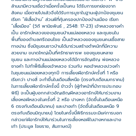
ล้านนามีความเชื่อว่าเมื่อครั้งเป็นคน ได้รับการยกย่องจาก
สังคม เมื่อตายไปแล้วจึงได้รับการบูชาในฐานะผู้ปกป้องชุมชน
เรียก “ผีเสื้อบ้าน” ส่วนผีที่คุ้มครองปกป้องบ้านเมือง เรียก
“เสื้อเมือง” (วิถี พานิชพันธ์ , 2548: 17-23) เจ้าหลวงซางคำ
เป็น อารักษ์หลวงของชุมชนบ้านแม่ลอยหลวง และชุมชนใน
พื้นที่ของตำบลศรีดอนไชย เป็นเจ้าหลวงของชุมชนคนเชื้อสาย
ทางน่าน ซึ่งมีชุมชนชาวบ้านได้มาร่วมสร้างตำหนักที่มีความ
สวยงาม ขนาดใหญ่เป็นที่ศรัทธาเคารพ ของชุมชนหลาย
ชุมชน และทางบ้านแม่ลอยหลวงได้มีการอัญเชิญ พ่อหลวง
ซางคำ ไปทำพิิธีเลี้ยงเจ้าหลวง ร่วมกับ หอเจ้าหลวงปวงคำ
ในชุมชนแม่ลอยหลวงทุกปี การเลี้ยงผีอารักษ์ครั้งที่ 1 หรือ
เรียกว่า ปางสี่ จะทำขึ้นในเดือนสี่เหนือ (ตรงกับเดือนมกราคม)
ในการเลี้ยงผีอารักษ์ครั้งนี้ ข้าวจ้ำ (ผู้ทำหน้าที่นำการประกอบ
พิธี) จะเป็นผู้บอกกล่าวอัญเชิญผีหลวงอารักษ์ให้มาร่วมงาน
เลี้ยงหอผีหลวงในครั้งที่ 2 หรือ ปางหก (จัดขึ้นในเดือนเหนือ
6 ตรงกับเดือนมีนาคม) และปางเก้า (จัดขึ้นในเดือนเหนือ 9
ตรงกับเดือนมิถุนายน) โดยในครั้งนี้พิธีกรรมจะมีแค่การบอก
กล่าวแก่ผีอารักษ์ให้มาร่วมในการเลี้ยงหอผีในปางหกและปาง
เก้า (ประมูล ไชยราช, สัมภาษณ์)