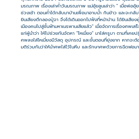
มรณภาพ เรื่องเล่าค่ำวันมรณภาพ แม่อุ้ยลูนเล่าว่า " เมื่อพ่ออุ้ยสม 
ช่วงเช้า ตอนค่ำได้กลับมาบ้านเพื่อมาอาบน้ำ กินข้าว และจะกลับไ
ยินเสียงตีกลองปู่จา จึงได้เดินออกไปฟังที่หน้าบ้าน ได้ยินเสียงผ
เมืองคนไปสู่ชั้นฟ้ามหาเนรพานเสียแล้ว" เมื่อจัดการเรื่องศพเส
แก่ผู้นำว่า ให้ไปช่วยกันจัดหา "ไหเมี่ยง" มาใส่ครูบา ตามที่เคยป
ศพลงใส่ไหเมี่ยงมีวัสดุ อุปกรณ์ และขั้นตอนที่ยุ่งยาก หากจะ
มติร่วมกันว่าให้นำศพใส่ไว้ในหีบ และรักษาศพด้วยการฉีดฟอมารีน
และทำการเก็บศพไว้ โดยก่อกู่ไว้ข้างกำแพงวัด พ.ศ. 2505 เ
โดยใส่แม่เฮือลากไปเผาที่ทุ่งใต้ จุดที่เผาปัจจุบันเรียกว่า "ล
หนานอภิวงศ์ แม่ศรีแก้ว ทิมาจจ (ปัจจุบัน ธิมาไชย) ได้บรร
เป็นอุปัชฌาย์ โดยได้เป็นเจ้าอาวาสวัดดอนไชยต่อจาก พ่อหนา
ที่ตั้ง
เลขที่ : บ้านแม่ลอยหลวง ต. ศรีดอนไชย อ. เทิง จ. เชียงราย
-
Click เพื่อดูเส้นทางและพิกัดบน Google Map