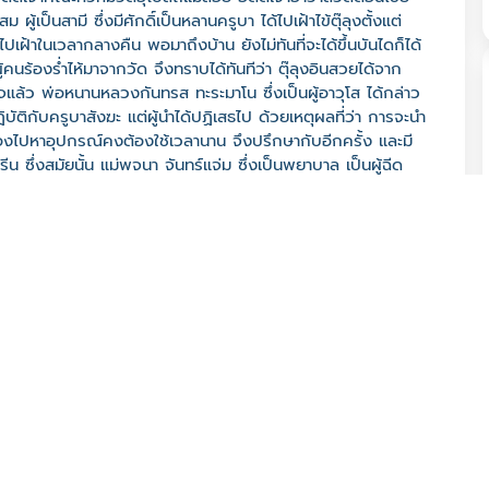
ผู้เป็นสามี ซึ่งมีศักดิ์เป็นหลานครูบา ได้ไปเฝ้าไข้ตุ๊ลุงตั้งแต่
ปเฝ้าในเวลากลางคืน พอมาถึงบ้าน ยังไม่ทันที่จะได้ขึ้นบันไดก็ได้
ู้คนร้องร่ำไห้มาจากวัด จึงทราบได้ทันทีว่า ตุ๊ลุงอินสวยได้จาก
ร็จแล้ว พ่อหนานหลวงกันทรส ทะระมาโน ซึ่งเป็นผู้อาวุโส ได้กล่าว
ฏิบัติกับครูบาสังฆะ แต่ผู้นำได้ปฏิเสธไป ด้วยเหตุผลที่ว่า การจะนำ
ต้องไปหาอุปกรณ์คงต้องใช้เวลานาน จึงปรึกษากับอีกครั้ง และมี
 ซึ่งสมัยนั้น แม่พจนา จันทร์แจ่ม ซึ่งเป็นพยาบาล เป็นผู้ฉีด
ดือน 5 (กุมภาพันธ์) ได้นำศพของครูบาอินสวยออกไปส่งสการ
อมครูบาอินสวย" ครูบาอินสวย หรือตุ๊ลุงอินสวย เป็นบุตรของ พ่อ
พชา และอุปสมบทอยู่วัดดอนไชย โดยมีครูบาหลวงอภิไชยหน่อแก้ว
นหลวงกันทรส ทะระมาโน ที่ได้สึกออกไป
 57160