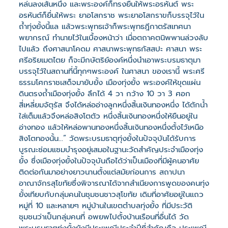
หล่นลงเส้นหนึ่ง และพระองค์ก็ทรงยื่นให้พระอรหันต์ พระ
อรหันต์ก็ยื่นให้พระ ยาอโสกราช พระยาอโสกราขก็บรรจุไว้ใน
ถ้ําทุ่งยั้งนี้แล แล้วพระพุทธเจ้าก็พระพุทธฎีกาตรัสเทศนา
พยากรณ์ ทํานายไว้ในเบื้องหน้าว่า เมื่อตถาคตนิพพานล่วงลับ
ไปแล้ว ถึงศาสนาโคดม ศาสนาพระพุทธกัสสปะ ศาสนา พระ
ศรีอริยเมตไตย ก็จะมีกษัตริย์องค์หนึ่งนําเอาพระบรมธาตุมา
บรรจุไว้ในสถานที่นี้ทุกๆพระองค์ ในศาสนา ของเรานี้ พระศรี
ธรรมโศกราชเสด็จมายับยั้ง เมืองทุ่งยั้ง พระองค์ให้ขุดแผ่น
ดินตรงถ้ําเมืองทุ่งยั้ง ลึกได้ 4 วา กว้าง 10 วา 3 ศอก
สี่เหลี่ยมจัตุรัส จึงได้หล่ออ่างลูกหนึ่งสิ้นเงินทองหนึ่ง ได้ตักน้ำ
ใส่เต็มแล้วจึงหล่อสิงโตตัว หนึ่งสิ้นเงินทองหนึ่งให้ยืนอยู่ใน
อ่างทอง แล้วให้หล่อพานทองหนึ่งสิ้นเงินทองหนึ่งตั้งไว้เหนือ
สิงโตทองนั้น...” วัดพระบรมธาตุทุ่งยั้งในปัจจุบันได้รับการ
บูรณะซ่อมแซมบํารุงอยู่เสมอในฐานะวัดสําคัญประจําเมืองทุ่ง
ยั้ง ซึ่งเมืองทุ่งยั้งในปัจจุบันถือได้ว่าเป็นเมืองที่มีผู้คนอาศัย
ติดต่อกันมาอย่างยาวนานตั้งแต่สมัยก่อนการ สถาปนา
อาณาจักรสุโขทัยซึ่งพิจารณาได้จากสําเนียงการพูดของคนทุ่ง
ยั้งเทียบกับกลุ่มคนในชุมชนชาวสุโขทัย เดิมที่อาศัยอยู่ในแถว
หมู่ที่ 10 และหลายๆ หมู่บ้านในเขตตําบลทุ่งยั้ง ที่มีประวัติ
ชุมชนว่าเป็นกลุ่มคนที่ อพยพไปตั้งบ้านเรือนที่อื่นได้ วัด