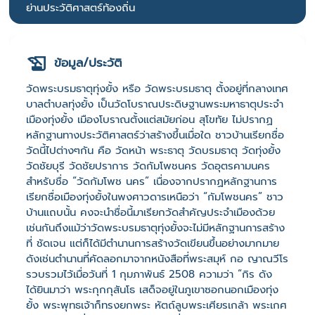
ย่านประวัติศาสตร์ท้องถิ่น
ข้อมูล/ประวัติ
วัดพระบรมธาตุทุ่งยั้ง หรือ วัดพระบรมธาตุ ตั้งอยู่ที่กลางเทศ
บาลตําบลทุ่งยั้ง เป็นวัดโบราณประดิษฐานพระมหาธาตุประจํา
เมืองทุ่งยั้ง เมืองโบราณตั้งแต่สมัยก่อน สุโขทัย ไม่ปรากฏ
หลักฐานทางประวัติศาสตร์ว่าสร้างขึ้นเมื่อใด ชาวบ้านเรียกชื่อ
วัดนี้ไปต่างๆกัน คือ วัดหน้า พระธาตุ วัดบรมธาตุ วัดทุ่งยั้ง
วัดชัยบุรี วัดชัยปราการ วัดกัมโพชนคร วัดอุตรคามนคร
สําหรับชื่อ “วัดกัมโพช นคร” เนื่องจากปรากฏหลักฐานการ
เรียกชื่อเมืองทุ่งยั้งในพงศาวดารเหนือว่า “กัมโพชนคร” ชาว
บ้านแถบนั้น คงจะนําชื่อนี้มาเรียกวัดสําคัญประจําเมืองด้วย
เช่นกันถึงแม้ว่าวัดพระบรมธาตุทุ่งยั้งจะไม่มีหลักฐานการสร้าง
ที่ ชัดเจน แต่ก็ได้มีตํานานการสร้างวัดเขียนขึ้นอย่างมากมาย
ดังเช่นตํานานที่คัดลอกมาจากหนังสือที่พระสมุห์ กอ ญาณวีโร
รวบรวมไว้เมื่อวันที่ 1 กุมภาพันธ์ 2508 ความว่า “กิร ดัง
ได้ยินมาว่า พระกุกกุสันโธ เสด็จอยู่ในภูเขาซอกนอกเมืองทุ่ง
ยั้ง พระพุทธเจ้าก็ทรงยกพระ หัตถ์ลูบพระเศียรเกล้า พระเกศ