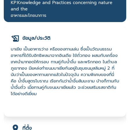
KP:Knowledge and Practices concerning nature
and the
อาหารและโภชนาการ
ข้อมูล/ประวัติ
บาเยีย เป็นอาหารว่าง หรือของทานเล่น ซึ่งเป็นวัฒนธรรม
อาหารที่ได้รับอิทธิพลมาจากอินเดีย ใช้ถั่วทอง ผสมกับเครื่อง
เทศนำมาทอดให้กรอบ ทานคู่กับน้ำจิ้ม และพริกทอด ในตำบล
ภูเขาทอง มีแหล่งทำขนมบาเยียกันอยู่ในชุมชนมุสลิมหมู่ 2 ที่
นับว่าเป็นของหาทานยากแล้วในปัจจุบัน ความพิเศษของที่นี่
คือ น้ำจิ้มสูตรโบราณ เรียกกันว่าน้ำจิ้มส้มมะขาม บ้างก็ทานกับ
น้ำจิ้มถั่ว เมื่อทานคู่กับขนมบาเยียแล้ว จะช่วยเสริมรสชาติกัน
ได้อย่างดีเยี่ยม
ที่ตั้ง