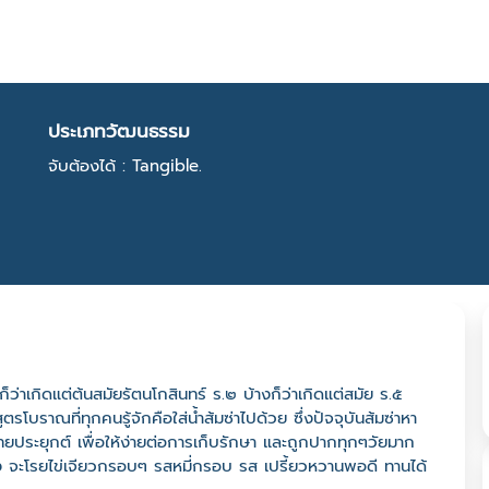
ประเภทวัฒนธรรม
จับต้องได้ : Tangible.
็ว่าเกิดแต่ต้นสมัยรัตนโกสินทร์ ร.๒ บ้างก็ว่าเกิดแต่สมัย ร.๕
โบราณที่ทุกคนรู้จักคือใส่น้ำส้มซ่าไปด้วย ซึ่งปัจจุบันส้มซ่าหา
ทยประยุกต์ เพื่อให้ง่ายต่อการเก็บรักษา และถูกปากทุกๆวัยมาก
าทอง จะโรยไข่เจียวกรอบๆ รสหมี่กรอบ รส เปรี้ยวหวานพอดี ทานได้