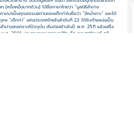
งหวัดลำปาง จัดตั้งมูลนิธิฯ ขึ้นมา และได้รับอนุญาตในลำดับที่
 (หนึ่งหมื่นบาทถ้วน) ได้ชื่อภาษาไทยว่า “มูลนิธิลำปาง
รสถาปนาเป็นคุณธรรมสถานของเต็กก่าในชื่อว่า “จีหน่ำเกาะ” และได้
ศล “เต็กก่า” แห่งประเทศไทยในลำดับที่ 22 ได้รับตำแหน่งเป็น
ลำปางสงเคราะห์ปัจจุบัน เริ่มก่อสร้างในปี พ.ศ. 2511 แล้วเสร็จ
พ.ศ. 2566 ประธานกรรมการมูลนิธิฯ คือ คุณสุทธิพงศ์ ตรี
 ลำปาง 52100