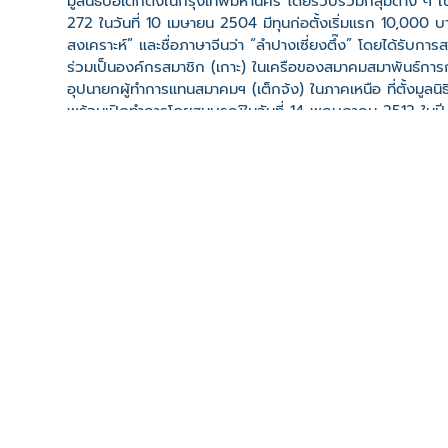
มูลนิธิปอเต็กตึ้งในกรุงเทพมหานคร โดยรวบรวมกลุ่มต่าง ๆ ในจั
272 ในวันที่ 10 เมษายน 2504 มีทุนก่อตั้งเริ่มแรก 10,000 บาท
สงเคราะห์” และชื่อภาษาจีนว่า “ลำปางเซี่ยงตึ๊ง” โดยได้รับกา
ร่วมเป็นองค์กรสมาชิก (เกาะ) ในเครือของสมาคมสมาพันธ์การกุ
อุปนายกผู้ทำการแทนสมาคมฯ (เต็กจ้ง) ในภาคเหนือ ที่ตั้งมูลนิธิ
พร้อมเปิดทำการโดยสมบูรณ์ในวันที่ 14 พฤษภาคม 2512 ในปี 
วัฒนาวงศ์
เว็บไซต์
คลิปวิดีโอ
ที่ตั้ง
เลขที่ : 527 ถนน ประสานไมตรี ต. สบตุ๋ย อ. เมืองลำปาง จ.
-
Click เพื่อดูเส้นทางและพิกัดบน Google Map