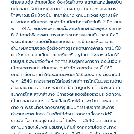
ตำบลสบตุ๋ย อำเภอเมือง จังหวัดลำปาง สถานที่แห่งนี้เคยเป็น
ที่ตั้งของบริษัทแบงก์สยามกัมมาจล ทุนจำกัด หรือธนาคาร
ไทยพาณิชย์ในปัจจุบัน สาขาลำปาง ตามประวัติระบุว่าบริษัท
แบงก์สยามกัมมาจล ทุนจำกัด เปิดทำการเมื่อวันที่ 2 มิถุนายน
พ.ศ. 2473 สมัยพระยาทสมเด็จพระปกเกล้าเจ้าอยู่หัว รัชกาล
ที่ 7 โดยดำริของคณะกรรมการธนาคารสยามกัมมาจล ซึ่งมี
พระยาไชยยศสมบัติเป็นนายกกรรมการมีความเห็นว่านคร
ลำปางมีความเจริญรุ่งเรืองทางธุรกิจด้านการค้าและการป่าไม้
แต่ยังขาดแคลนเงินบาทและเงินเหรียญไทย ประชาชนต้องใช้
เงินรูปีของพม่าจึงทำให้เกิดการเสียดุลทางการค้า ดังนั้นจึงให้
เปิดธนาคารสยามกัมมาจล ทุนจำกัด สาขาลำปาง ขึ้นให้มี
บทบาทมีบทบาททำให้ประชาชนหันมาใช้เงินของไทย ต่อมาในปี
พ.ศ. 2540 ทางธนาคารได้ก่อสร้างที่ทำการใหม่ในบริเวณด้าน
ข้างของอาคาร อาคารหลังเดิมนี้จึงได้ถูกปรับเป็นพิพิธภัณฑ์
ธนาคารไทย สาขาลำปาง มีการจัดแสดงเรื่องราวประวัติความ
เป็นมาของธนาคาร เครื่องมือเครื่องใช้ ภาพถ่าย และเอกสาร
ต่าง ๆ พร้อมทั้งยังคงรักษารูปแบบการให้บริการและการ
ทำงานของพนักงานในอดีตไว้ด้วย นอกจากนี้อาคารได้รับ
รางวัล “อาคารอนุรักษ์ดีเด่น” ในปีพ.ศ. 2540 จากสมาคม
สถาปนิกสยามในพระบรมราชูปถัมภ์ จากความโดดเด่นทาง
สถาปัตยกรรมแบบโคโลเนียล ก่ออิฐถือปูน 2 ชั้น อาคารมี