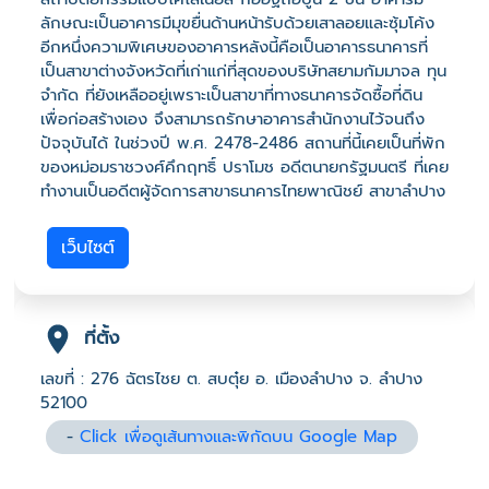
ลักษณะเป็นอาคารมีมุขยื่นด้านหน้ารับด้วยเสาลอยและซุ้มโค้ง
อีกหนึ่งความพิเศษของอาคารหลังนี้คือเป็นอาคารธนาคารที่
เป็นสาขาต่างจังหวัดที่เก่าแก่ที่สุดของบริษัทสยามกัมมาจล ทุน
จำกัด ที่ยังเหลืออยู่เพราะเป็นสาขาที่ทางธนาคารจัดซื้อที่ดิน
เพื่อก่อสร้างเอง จึงสามารถรักษาอาคารสำนักงานไว้จนถึง
ปัจจุบันได้ ในช่วงปี พ.ศ. 2478-2486 สถานที่นี้เคยเป็นที่พัก
ของหม่อมราชวงศ์คึกฤทธิ์ ปราโมช อดีตนายกรัฐมนตรี ที่เคย
ทำงานเป็นอดีตผู้จัดการสาขาธนาคารไทยพาณิชย์ สาขาลำปาง
เว็บไซต์
ที่ตั้ง
เลขที่ : 276 ฉัตรไชย ต. สบตุ๋ย อ. เมืองลำปาง จ. ลำปาง
52100
-
Click เพื่อดูเส้นทางและพิกัดบน Google Map