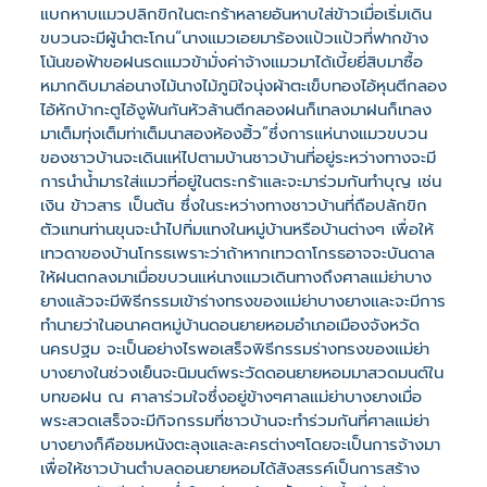
แบกหาบแมวปลิกขิกในตะกร้าหลายอันหาบใส่ข้าวเมื่อเริ่มเดิน
ขบวนจะมีผู้นำตะโกน“นางแมวเอยมาร้องแป้วแป้วที่ฟากข้าง
โน้นขอฟ้าขอฝนรดแมวข้ามั่งค่าจ้างแมวมาได้เบี้ยยี่สิบมาซื้อ
หมากดิบมาล่อนางไม้นางไม้ภูมิใจนุ่งผ้าตะเข็บทองไอ้หุนตีกลอง
ไอ้หักบ้ากะตูไอ้งูฟันกันหัวล้านตีกลองฝนก็เทลงมาฝนก็เทลง
มาเต็มทุ่งเต็มท่าเต็มนาสองห้องฮิ้ว”ซึ่งการแห่นางแมวขบวน
ของชาวบ้านจะเดินแห่ไปตามบ้านชาวบ้านที่อยู่ระหว่างทางจะมี
การนำน้ำมารใส่แมวที่อยู่ในตระกร้าและจะมาร่วมกันทำบุญ เช่น
เงิน ข้าวสาร เป็นต้น ซึ่งในระหว่างทางชาวบ้านที่ถือปลักขิก
ตัวแทนท่านขุนจะนำไปทิ่มแทงในหมู่บ้านหรือบ้านต่างๆ เพื่อให้
เทวดาของบ้านโกรธเพราะว่าถ้าหากเทวดาโกรธอาจจะบันดาล
ให้ฝนตกลงมาเมื่อขบวนแห่นางแมวเดินทางถึงศาลแม่ย่าบาง
ยางแล้วจะมีพิธีกรรมเข้าร่างทรงของแม่ย่าบางยางและจะมีการ
ทำนายว่าในอนาคตหมู่บ้านดอนยายหอมอำเภอเมืองจังหวัด
นครปฐม จะเป็นอย่างไรพอเสร็จพิธีกรรมร่างทรงของแม่ย่า
บางยางในช่วงเย็นจะนิมนต์พระวัดดอนยายหอมมาสวดมนต์ใน
บทขอฝน ณ ศาลาร่วมใจซึ่งอยู่ข้างๆศาลแม่ย่าบางยางเมื่อ
พระสวดเสร็จจะมีกิจกรรมที่ชาวบ้านจะทำร่วมกันที่ศาลแม่ย่า
บางยางก็คือชมหนังตะลุงและละครต่างๆโดยจะเป็นการจ้างมา
เพื่อให้ชาวบ้านตำบลดอนยายหอมได้สังสรรค์เป็นการสร้าง