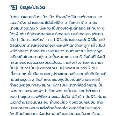
ข้อมูล/ประวัติ
“นางแมวเอยมาร้องแป้วแป้ว ที่ฟากข้างโน้นขอฟ้าขอฝน รด
แมวข้ามั่งค่าจ้างแมวมาได้เบี้ยยี่สิบ มาซื้อหมากดิบ มาล่อ
นางไม้นางไม้ภูมิใจ นุ่งผ้าตะเข็บทองไอ้หุนตีกลองไอ้หักบ้ากะตู
ไอ้งูฟันกัน หัวล้านตีกลองฝนก็เทลงมา ฝนก็เทลงมา เต็มทุ่ง
เต็มท่าเต็มนาสองห้อง” การทำพิธีแห่นางแมวจะจัดพิธีขึ้นทุกปี
ในเดือนมิถุนายนหรือถ้าเดือนไหนฝนฟ้าตกตามฤดูกาลก็จะไม่มี
พิธีดังกล่าว ซึ่งก่อนวันเริ่มงานชาวบ้านที่มีความเชี่ยวชาญจะ
เตรียมดินโคลนตามทุ่งนามาปั้นหุ่นตาเถร ยายชี ซึ่งดินที่ใช้จะมี
กลุ่นค่อนข้างรุนแรงเสมือนเป็นตัวแทนสิ่งที่ไม่ดีสิ่งสกปรกมา
ปั้นหุ่น ในการปั้นหุ่นตาเถรยายชีนั้นใช้เวลานานกว่า 7 วัน
เนื่องจากหุ่นปั้นมีขนาดและรูปร่างเท่าคนจริงและกลิ่นดินโคลนที่
ค่อนข้างรุนแรง ซึ่งลักษณะของหุ่นปั้นจะปั้นให้ตาเถรยายชี
กำลังนั่งอยู่ในท่าเสพสมกัน มีการปั้นหน้าตาที่สื่อถึงความเป็น
เพศชายและเพศหญิงนำเชือกฟางมาเป็นผม และนำตัวแทน
ของท่านขุนมาร่วมพิธีแห่นางแมวนั่นคือ ปลักขิก วันพิธีแห่นาง
แมวที่ตำบลดอนยายหอม อำเภอเมือง จังหวัดนครปฐม ชาว
บ้านดอนยายหอมจะแต่งตัวสีสันสดใส ดนตรีร่วมขบวนชุด
ใหญ่โดยในขบวนแห่จะประกอบด้วยแมวปลอมในตะกร้าคน