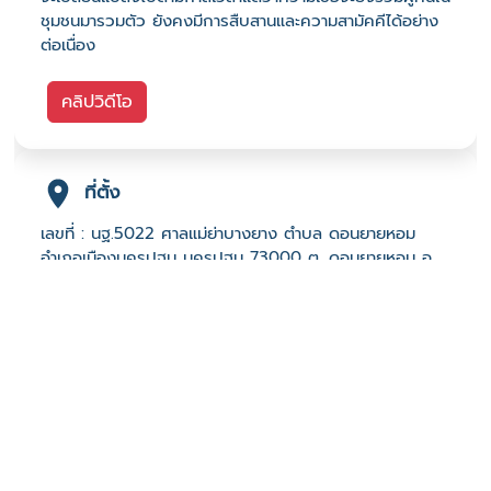
ชุมชนมารวมตัว ยังคงมีการสืบสานและความสามัคคีได้อย่าง
ต่อเนื่อง
คลิปวิดีโอ
ที่ตั้ง
เลขที่ : นฐ.5022 ศาลแม่ย่าบางยาง ตำบล ดอนยายหอม
อำเภอเมืองนครปฐม นครปฐม 73000 ต. ดอนยายหอม อ.
เมืองนครปฐม จ. นครปฐม 73000
-
Click เพื่อดูเส้นทางและพิกัดบน Google Map