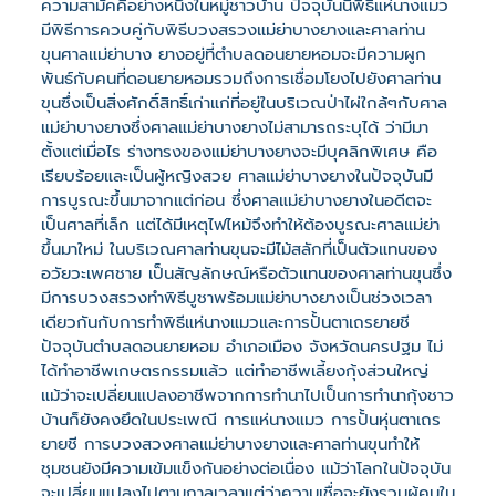
ความสามัคคีอย่างหนึ่งในหมู่ชาวบ้าน ปัจจุบันนี้พิธีแห่นางแมว
มีพิธีการควบคู่กับพิธีบวงสรวงแม่ย่าบางยางและศาลท่าน
ขุนศาลแม่ย่าบาง ยางอยู่ที่ตำบลดอนยายหอมจะมีความผูก
พันธ์กับคนที่ดอนยายหอมรวมถึงการเชื่อมโยงไปยังศาลท่าน
ขุนซึ่งเป็นสิ่งศักดิ์สิทธิ์เก่าแก่ที่อยู่ในบริเวณป่าไผ่ใกล้ๆกับศาล
แม่ย่าบางยางซึ่งศาลแม่ย่าบางยางไม่สามารถระบุได้ ว่ามีมา
ตั้งแต่เมื่อไร ร่างทรงของแม่ย่าบางยางจะมีบุคลิกพิเศษ คือ
เรียบร้อยและเป็นผู้หญิงสวย ศาลแม่ย่าบางยางในปัจจุบันมี
การบูรณะขึ้นมาจากแต่ก่อน ซึ่งศาลแม่ย่าบางยางในอดีตจะ
เป็นศาลที่เล็ก แต่ได้มีเหตุไฟไหม้จึงทำให้ต้องบูรณะศาลแม่ย่า
ขึ้นมาใหม่ ในบริเวณศาลท่านขุนจะมีไม้สลักที่เป็นตัวแทนของ
อวัยวะเพศชาย เป็นสัญลักษณ์หรือตัวแทนของศาลท่านขุนซึ่ง
มีการบวงสรวงทำพิธีบูชาพร้อมแม่ย่าบางยางเป็นช่วงเวลา
เดียวกันกับการทำพิธีแห่นางแมวและการปั้นตาเถรยายชี
ปัจจุบันตำบลดอนยายหอม อำเภอเมือง จังหวัดนครปฐม ไม่
ได้ทำอาชีพเกษตรกรรมแล้ว แต่ทำอาชีพเลี้ยงกุ้งส่วนใหญ่
แม้ว่าจะเปลี่ยนแปลงอาชีพจากการทำนาไปเป็นการทำนากุ้งชาว
บ้านก็ยังคงยึดในประเพณี การแห่นางแมว การปั้นหุ่นตาเถร
ยายชี การบวงสวงศาลแม่ย่าบางยางและศาลท่านขุนทำให้
ชุมชนยังมีความเข้มแข็งกันอย่างต่อเนื่อง แม้ว่าโลกในปัจจุบัน
จะเปลี่ยนแปลงไปตามกาลเวลาแต่ว่าความเชื่อจะยังรวมผู้คนใน