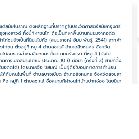
ยมาแต่สมัยโบราณ ดังหลักฐานที่ปรากฏในประวัติศาสตร์สมัยกรุงศรี
งสาวดี ทั้งนี้กีฬาชนไก่ ถือเป็นกีฬาพื้นบ้านที่นิยมจากอดีต
ก่ชนยังเป็นที่นิยมไปทั่ว (สมปราชญ์ อัมมะพันธุ์, 2541) จากคำ
ไก่ชน ตั้งอยู่ที่ หมู่ 4 ตำบลชะแล้ อำเภอสิงหนคร จังหวัด
ไก่ชนของอำเภอสิงหนครตั้งสนามครั้งแรก ที่หมู่ 4 (ยังไม่
การเปิดสนามไก่ชน ประมาณ 10 ปี ต่อมา (ครั้งที่ 2) ย้ายที่ตั้ง
่งในอดีตได้) โดยนายเจือ ชัยมณี เป็นผู้ถือใบอนุญาตการทำบ่อน
ขายให้กับคนในพื้นที่ ตำบลบางเขียด อำเภอสิงหนคร จังหวัดสงขลา
บัน คือ หมู่ที่ 1 ตำบลชะแล้ ชื่อสนามกีฬาชนไก่บ้านปากช่อง โดยมีนา
พื่อนำกลับมาเป็นของตำบลชะแล้ และจัดการแข่งขันในพื้นที่ สนาม
ไก่ชนมาซ้อมทุกวันศุกร์ แต่หากวันศุกร์นั้นตรงกับวันพระก็จะ
นในช่วงเวลาของวันหยุดนักขัตฤกษ์ เช่น วันสงกรานต์ วันขึ้นปี
นอยู่คู่กับอำเภอสิงหนครมาอย่างยาวนานกว่า 60 ปี แสดงให้เห็นถึง
กรเลี้ยงสัตว์เพื่อประกอบอาชีพ สู่การเป็นวัฒนธรรมกีฬาพื้น
บ้านที่สามารถสร้างมูลค่าทางเศรษฐกิจให้กับในพื้นที่ได้เช่นเดียว
ยพ่อพันธุ์ และลูกไก่จากสายพันธุ์ที่มีชื่อเสียง และยังสามารถ
นเซีย และบรูไน เป็นต้น