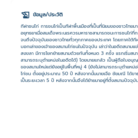
ข้อมูล/ประวัติ
กีฬาชนไก่ การชนไก่เป็นกีฬาพื้นเมืองที่เป็นที่นิยมของชาวไท
อยุทธยาเมื่อสมเด็จพระนเรศวรมหาราชสามารถชนะการชนไก่ที่กรุงห
จนถึงปัจจุบันของชาวไทยทั่วทุกภาคของประเทศ โดยภาคใต้กีฬาไ
บอกเล่าของเจ้าของสนามไก่ชนในปัจจุบัน เล่าว่าในอดีตสนามแข่ง
สงขลา มีการโยกย้ายสนามด้วยกันทั้งหมด 3 ครั้ง แรกเริ่มสนาม
สามารถระบุตำแหน่งในอดีตได้) โดยนายแกล้ว เป็นผู้ถือใบอนุญาต
ของสนามใหม่แต่ยังอยู่ในพื้นที่หมู่ 4 (ยังไม่สามารถระบุตำแหน
ไก่ชน ตั้งอยู่ประมาณ 50 ปี หลังจากนั้นนายเจือ ชัยมณี ได้
เป็นระยะเวลา 5 ปี หลังจากนั้นจึงได้ย้ายมาอยู่ที่ตั้งสนามปัจจุ
ยกรณ์เชษฐ์ สิทธิพันธ์ ได้ทำการซื้อสิทธิ์การเปิดสนามชนไก่ เ
ชนไก่ปัจจุบันเปิดการชนมาแล้วประมาณ 7 ปี และเปิดให้มีการนำ
หยุดไม่ให้มีการซ้อมหรือแข่งขัน โดยส่วนใหญ่นิยมจัดการแข่งขั
ใหม่ หรือตามโอกาสต่าง ๆ เป็นต้น ดังนั้นจะเห็นได้ว่ากีฬาไก่ช
ความสัมพันธ์ของกีฬาไก่ชนกับชุมชนในอำเภอสิงหนคร จากเกษตร
บ้านที่มีการสืบทอดจากอดีตจนถึงปัจจุบัน อีกทั้งยังเป็นกีฬาพื้น
กีฬาวัวชน ในปัจจุบันไก่ชนไทยมีการขยายตัวของตลาดมีการซื้อขา
ขยายตลาดไปสู่ประเทศเพื่อนบ้าน เช่น มาเลเซีย สิงคโปร์ อินโดเ